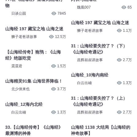
物
魏凰007
65
日谈公园
7845
山海经 197 藏宝之地 山海之迷
山海经 197 藏宝之地 山海之迷
狮子老爸讲故事
1.1万
狮子老爸讲故事
12.5万
31：山海经要失控了？（下）
【山海经传奇】狍鸮：《山海
《山海经奇遇记》
经》绝版吃货
昌辉叔叔讲故事
2.7万
震震君
1.5万
山海经_10海内南经
山海精灵91集 山海世界降临！
白云出岫
1.3万
北少侠来也
3.7万
31：山海经要失控了？（上）
山海经_12海内北经
《山海经奇遇记》
白云出岫
1.3万
昌辉叔叔讲故事
2.7万
33.【山海经传奇】《山海经》
山海经 1138 大结局【山海经的
最渊博的神兽
神奇故事】