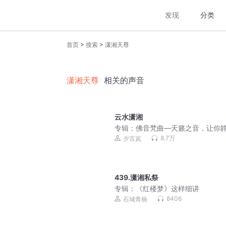
发现
分类
>
>
首页
搜索
潇湘天尊
潇湘天尊
相关的声音
云水潇湘
专辑：
佛音梵曲—天籁之音，让你
来
8.7万
夕言岚
439.潇湘私祭
专辑：
《红楼梦》这样细讲
8406
石城青杨