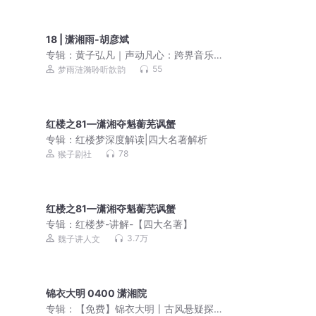
18 | 潇湘雨-胡彦斌
专辑：
黄子弘凡｜声动凡心：跨界音乐
盛宴
55
梦雨涟漪聆听歆韵
红楼之81—潇湘夺魁蘅芜讽蟹
专辑：
红楼梦深度解读|四大名著解析
78
猴子剧社
红楼之81—潇湘夺魁蘅芜讽蟹
专辑：
红楼梦-讲解-【四大名著】
3.7万
魏子讲人文
锦衣大明 0400 潇湘院
专辑：
【免费】锦衣大明丨古风悬疑探