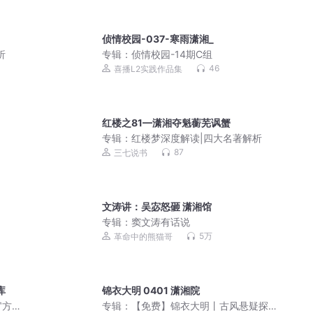
侦情校园-037-寒雨潇湘_
析
专辑：
侦情校园-14期C组
46
喜播L2实践作品集
红楼之81—潇湘夺魁蘅芜讽蟹
专辑：
红楼梦深度解读|四大名著解析
87
三七说书
文涛讲：吴宓怒砸 潇湘馆
专辑：
窦文涛有话说
5万
革命中的熊猫哥
库
锦衣大明 0401 潇湘院
官方
专辑：
【免费】锦衣大明丨古风悬疑探