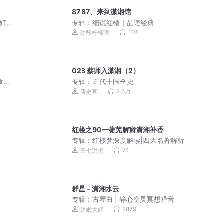
87 87、来到潇湘馆
超好听
专辑：
细说红楼｜品读经典
108
劲酸柠檬啊
028 蔡师入潇湘（2）
故事
专辑：
五代十国全史
2.5万
新史官
红楼之90—蘅芜解癖潇湘补香
专辑：
红楼梦深度解读|四大名著解析
74
三七说书
群星 - 潇湘水云
书
专辑：
古琴曲 | 静心空灵冥想禅音
2879
助眠大師