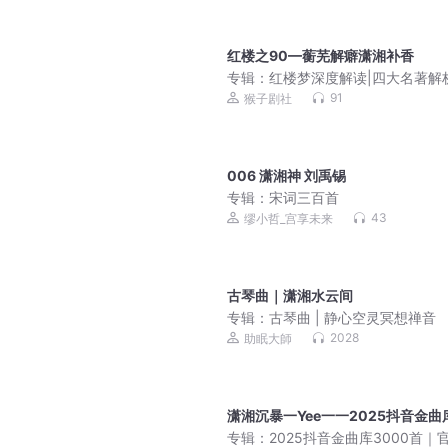
红楼之90—蘅芜解癖潇湘补香
专辑：
红楼梦深度解读|四大名著解
91
猴子剧社
006 潇湘神 刘禹锡
专辑：
宋词三百首
43
缪小哲_宫享未来
古琴曲｜潇湘水云间
专辑：
古琴曲 | 静心空灵冥想禅音
2028
助眠大師
潇湘沉暴一Yee一一2025抖音金曲
专辑：
2025抖音金曲库3000首｜