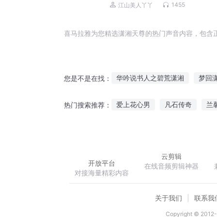
热歌排行榜｜持更
1455
江山美人丫丫
喜马拉雅为您精选潇湘天尊的热门声音内容，包含
华吟说书人之碧荒潇湘
梦回
您是不是在找：
穿越之异世潇湘情缘
穿越之
爱上花心男
凡石传奇
兰
热门搜索推荐：
穿越之带着潇湘去宅斗
破玉
北风之子
快穿黑化男神粗暴
云剪辑
开放平台
在线音频剪辑神器
对接海量精彩内容
关于我们
联系我
Copyright © 2012-