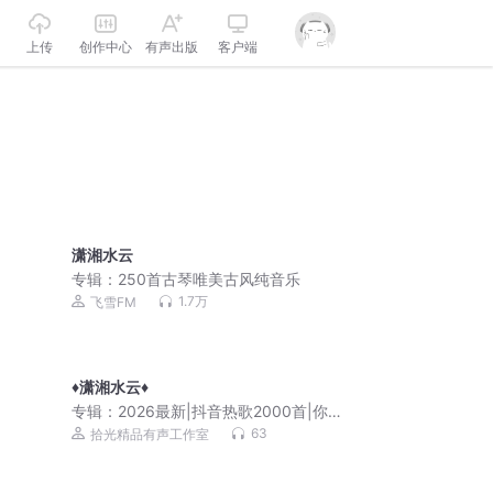
上传
创作中心
有声出版
客户端
潇湘水云
专辑：
250首古琴唯美古风纯音乐
1.7万
飞雪FM
♦️潇湘水云♦️
专辑：
2026最新|抖音热歌2000首|你想
听的这都有
63
拾光精品有声工作室