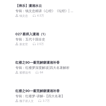
【禅乐】潇湘水云
专辑：
钱文忠精讲《心经》《坛经》| 全
文逐句解读+禅乐+原文诵读
4.5万
钱文忠
027 蔡师入潇湘（1）
专辑：
五代十国全史
2.5万
新史官
红楼之90—蘅芜解癖潇湘补香
专辑：
红楼梦深度解读|四大名著解析
64
紫襟说书
红楼之90—蘅芜解癖潇湘补香
专辑：
红楼梦-讲解-【四大名著】
3.7万
魏子讲人文