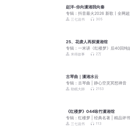
赵洋-你向潇湘我向秦
专辑：
抖音最火2026 新歌丨全网
爆款音乐丨车载
305
三七说书
25、花袭人再探潇湘馆
专辑：
一米讲《红楼梦》后40回纯
免费版 无门槛收听
2万
米得故事
古琴曲｜潇湘水云
专辑：
古琴曲 | 静心空灵冥想禅音
2153
助眠大師
《红楼梦》044咏竹潇湘馆
专辑：
红楼梦 | 经典名著 | 精品评
113
三七说书