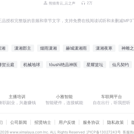
案丨明朝版刑宋丨精品多播
2万
熊猫青云_云之声
正品授权完整版的音频和章节文字，支持免费在线阅读试听和未删减MP3
潇湘
潇湘郡主
烟雨潇湘
赫城潇湘雨
潇湘夜寒
神雕之
无泪潇湘
剑雨潇湘之倾城天下
湘女传奇
潇湘奕剑
红楼之
馨贺云庭
机械地球
tòushì绝品神医
星耀篮坛
仙凡契约
潇湘折
何其潇湘
三湘风云
潇湘菩提录
吻
悟道归一
终极幻想之入梦如幻
桃运神医叶少川吕清雪
主播培训
小雅智能
车联网平台
兼职副业，兴趣赚钱
智能硬件，连接赋能
自在出行，听我想听
们
公司新闻
招贤纳士
用户反馈
服务协议
隐私政策
2026
www.ximalaya.com lnc. ALL Rights Reserved
沪ICP备13027243号
客服热线