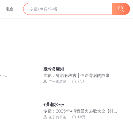
电台
抵冷贪潇湘
静下
专辑：
粤语有段古 | 俚语背后的故事
7.5万
广州李沛聪
♦️潇湘水云♦️
专辑：
2025年♦️抖音最火热歌大全【排
行榜】600首
1.8万
兔子的早茶