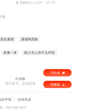
案丨明朝版刑宋丨精品多播
2万
熊猫青云_云之声
下载。
龙临潇湘
潇湘风雨路
情满潇湘
梦入潇湘
道佛一体
陆少夫人你不太对劲
你是个瘫子胡杨苏清涵
手机端
企业版
员工学习，企业买单
电脑端
版权声明
自律承诺
：400-838-5616