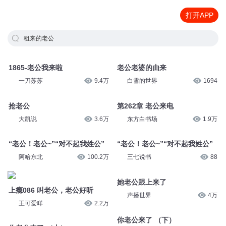
打开APP
租来的老公
1865-老公我来啦
老公老婆的由来
一刀苏苏
9.4万
白雪的世界
1694
抢老公
第262章 老公来电
大凯说
3.6万
东方白书场
1.9万
“老公！老公~”“对不起我姓公”
“老公！老公~”“对不起我姓公”
阿哈东北
100.2万
三七说书
88
她老公跟上来了
上瘾086 叫老公，老公好听
声播世界
4万
王可爱咩
2.2万
你老公来了 （下）