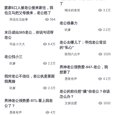
了
婆家6口人被老公接来家住，我
喝水的老张
3.1万
也立马把父母接来，老公怒了
简说生活故事
564
老公很暴力
吭爹
2.2万
末日成仙365老公，你说句话呀
老公
老公去哪儿了：寻找老公背后
司徒小大大
8.4万
的“私心”
陈翔六点半
1520
老公找小三
吭爹
2.2万
男神老公强势爱-947-老公，我
想要了
我对老公不信任，老公执意要跟
墨夜有声
4.1万
我离婚
吭爹
2.3万
老公的前任想“撬”你老公？你该
怎么办？
男神老公强势爱-971-看上我老
文姬说爱
1032
公了？
墨夜有声
4万