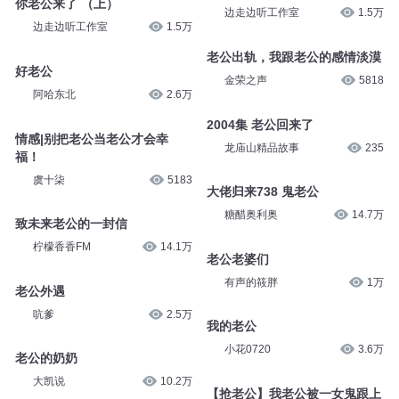
你老公来了 （上）
边走边听工作室
1.5万
边走边听工作室
1.5万
老公出轨，我跟老公的感情淡漠
好老公
金荣之声
5818
阿哈东北
2.6万
2004集 老公回来了
情感|别把老公当老公才会幸
龙庙山精品故事
235
福！
虞十柒
5183
大佬归来738 鬼老公
糖醋奥利奥
14.7万
致未来老公的一封信
柠檬香香FM
14.1万
老公老婆们
有声的筱胖
1万
老公外遇
吭爹
2.5万
我的老公
小花0720
3.6万
老公的奶奶
大凯说
10.2万
【抢老公】我老公被一女鬼跟上