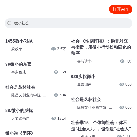
打开APP
微小社会
1455微小RNA
社会|《性别打结》：抛开对立
与指责，用微小行动松动固化的
姣姣兮
3.5万
秩序
喜马讲书
1万
36微小的东西
半条鱼儿
169
028庆祝微小
豆蔻山南
850
社会是丛林社会
陈昌文创业商学院_二
606
社会是丛林社会
陈昌文创业商学院_二
666
88.微小的反抗
人文读书声
1714
社会学15｜个体与社会：你不
是“社会人儿”，但你是“社会人”
微小说《闭环》
大观天下志
1.7万