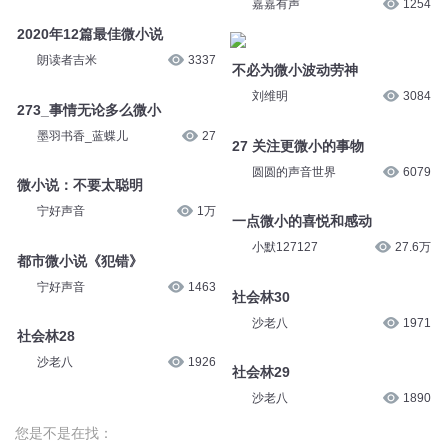
嘉嘉有声
1254
2020年12篇最佳微小说
朗读者吉米
3337
不必为微小波动劳神
刘维明
3084
273_事情无论多么微小
墨羽书香_蓝蝶儿
27
27 关注更微小的事物
圆圆的声音世界
6079
微小说：不要太聪明
宁好声音
1万
一点微小的喜悦和感动
小默127127
27.6万
都市微小说《犯错》
宁好声音
1463
社会林30
沙老八
1971
社会林28
沙老八
1926
社会林29
沙老八
1890
您是不是在找：