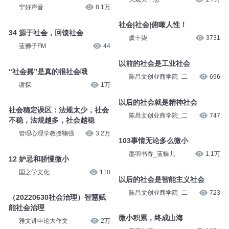
宁好声音
8.1万
社会|社会|俯瞰人性！
34 源于社会，回馈社会
虞十柒
3731
蓝狮子FM
44
以前的社会是工业社会
“社会摇”是真的很社会哦
陈昌文创业商学院_二
696
谢探
1万
以后的社会就是精神社会
社会稳定误区：法规太少，社会
陈昌文创业商学院_二
747
不稳，法规越多，社会越稳
管理心理学教授鞠强
3.2万
103事情无论多么微小
墨羽书香_蓝蝶儿
1.1万
12 妒忌和骄慢微小
国之学文化
110
以后的社会是智能主义社会
陈昌文创业商学院_二
723
（20220630社会治理）智慧赋
能社会治理
微小积累，终成山海
雅文讲申论大作文
2万