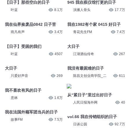
【日子】那些空白的日子
945 我在殡仪馆打更的日子
叶蓝
8.1万
演播人骨头
17.7万
我在仙界捡废品0842 日子苦
我在1982有个家 0415 好日子
雨凡有声
3.4万
青花先生FM
7.4万
【日子】受困的我们
大日子
叶蓝
4507
江湖酒仙传奇
267
大日子
我没有最困难的日子
只爱好声音
269
陈昌文创业商学院_二
611
我不喜欢有风的日子
从“紧日子”里过出好日子
意林
1.6万
人民日报海外网
40
我在法国外籍军团当兵的日子
vol.66 我在传销组织的日子
故事FM
7.5万
日谈公园
92.7万