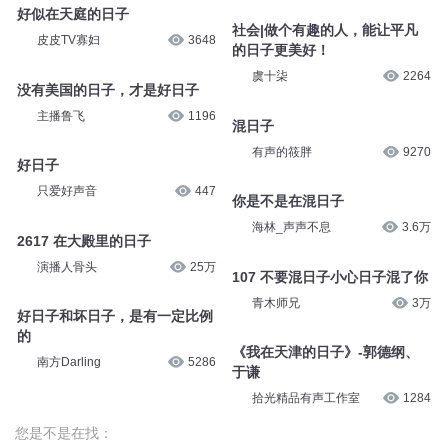
好似在天庭的日子
社会|做个有趣的人，能让平凡
皮皮TV寡妇
3648
的日子更美好！
虞十柒
2264
没有美国的日子，才是好日子
主播鲁飞
1196
混日子
有声的筱胖
9270
好日子
只爱好声音
447
你是不是在混日子
海林_声声不息
3.6万
2617 在大殿里的日子
演播人骨头
25万
107 不要混日子小心日子混了你
青木师兄
3万
好日子和坏日子，是有一定比例
的
《我在天津的日子》-郭德纲、
南方Darling
5286
于谦
拾光精品有声工作室
1284
您是不是在找：