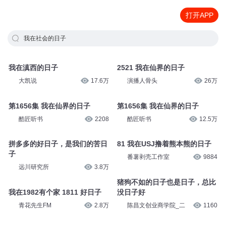
打开APP
我在社会的日子
我在滇西的日子
2521 我在仙界的日子
大凯说
17.6万
演播人骨头
26万
第1656集 我在仙界的日子
第1656集 我在仙界的日子
酷匠听书
2208
酷匠听书
12.5万
拼多多的好日子，是我们的苦日
81 我在USJ撸着熊本熊的日子
子
番薯剥壳工作室
9884
远川研究所
3.8万
猪狗不如的日子也是日子，总比
我在1982有个家 1811 好日子
没日子好
青花先生FM
2.8万
陈昌文创业商学院_二
1160