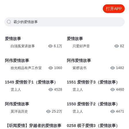
打开APP
霸少的爱情故事
爱情故事
爱情故事
白须孤叟讲故事
6.1万
只爱好声音
82
阿伟爱情故事
阿伟爱情故事
拾光精品有声工作室
1060
紫襟说书
1482
1549 爱情骰子1（爱情故事）
1551 爱情骰子3（爱情故事）
雲上人
4528
雲上人
4460
阿伟爱情故事
1550 爱情骰子2（爱情故事）
莫洋说历史
25.2万
雲上人
4471
【听闻爱情】穿越者的爱情故事
0258 棋子爱情3（爱情故事）