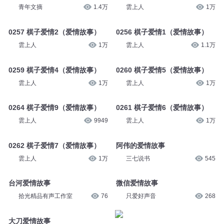
青年文摘
1.4万
雲上人
1万
0257 棋子爱情2（爱情故事）
0256 棋子爱情1（爱情故事）
雲上人
1万
雲上人
1.1万
0259 棋子爱情4（爱情故事）
0260 棋子爱情5（爱情故事）
雲上人
1万
雲上人
1万
0264 棋子爱情9（爱情故事）
0261 棋子爱情6（爱情故事）
雲上人
9949
雲上人
1万
0262 棋子爱情7（爱情故事）
阿伟的爱情故事
雲上人
1万
三七说书
545
台河爱情故事
微信爱情故事
拾光精品有声工作室
76
只爱好声音
268
大刀爱情故事