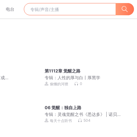
电台
第1112章 觉醒之路
何成
专辑：
人性的厚与白丨厚黑学
0
偷懒的河狸
06 觉醒：独自上路
专辑：
灵魂觉醒之书《悉达多》 | 诺贝
尔文学奖、黑塞
504
每天十点听书