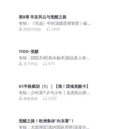
第8章 辛亥风云与觉醒之路
专辑：
《毛选》中的顶级思维智慧丨破
局丨开悟丨成事
2425
阿富汗村姑
1100-觉醒
专辑：
阴阳天师|风水秘术|精品多人有声
剧|都市爽文|灵异鬼怪|道士法术【超低
870
月下声花
价】
01半路截胡（1）｜【滴！团魂觉醒卡】
专辑：
少年派7·乒乓少年 | 龙虎风云榜
（番外篇）
2.9万
棒棒老师
觉醒之路！欧洲集体“向东看”！
专辑：
大国博弈|国内国际局势|深度分