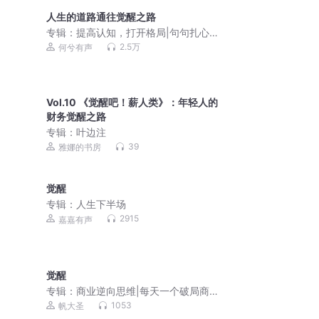
人生的道路通往觉醒之路
专辑：
提高认知，打开格局|句句扎心真
话
2.5万
何兮有声
Vol.10 《觉醒吧！薪人类》：年轻人的
财务觉醒之路
专辑：
叶边注
39
雅娜的书房
觉醒
专辑：
人生下半场
2915
嘉嘉有声
觉醒
专辑：
商业逆向思维|每天一个破局商业
启示
1053
帆大圣