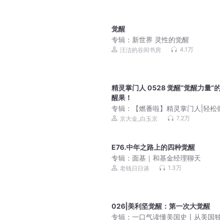
觉醒
专辑：
新世界 灵性的觉醒
4.1万
汪洁的谷间书房
精灵掌门人 0528 觉醒“觉醒力量”
醒果！
专辑：
【燃番啦】精灵掌门人|轻松
宠物流|不科学御兽作者作品|多人
7.2万
京大金_白玉京
E76.中年之路上的四种觉醒
专辑：
面基｜和基金经理聊天
1.3万
老钱日日谈
026|美利坚觉醒：第一次大觉醒
专辑：
一口气读懂美国史丨从美国