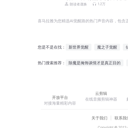
到南北战争，从一战二战到冷战结
1.2万
朗读者晟焕
讲述美国历史
喜马拉雅为您精选AI觉醒路的热门声音内容，包含
新世界觉醒
魔之子觉醒
您是不是在找：
觉醒吧会长大人
天地觉醒
除魔是掩饰谈情才是真正目的
热门搜索推荐：
神的觉醒
异界之掠夺升级系统
杖行于
云剪辑
开放平台
在线音频剪辑神器
对接海量精彩内容
关于我们
联系我
Copyright © 2012-