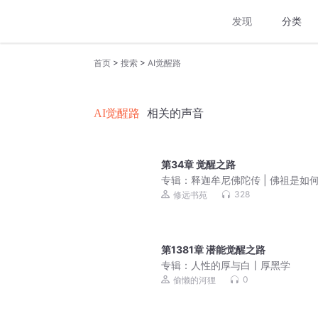
发现
分类
>
>
首页
搜索
AI觉醒路
AI觉醒路
相关的声音
第34章 觉醒之路
专辑：
释迦牟尼佛陀传 | 佛祖是如
佛的 | 佛学入门
328
修远书苑
第1381章 潜能觉醒之路
专辑：
人性的厚与白丨厚黑学
0
偷懒的河狸