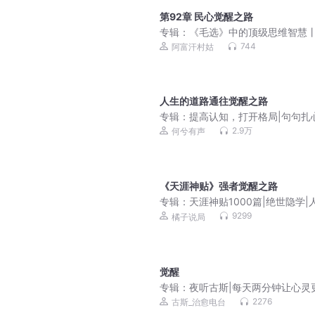
第92章 民心觉醒之路
专辑：
《毛选》中的顶级思维智慧
局丨开悟丨成事
744
阿富汗村姑
人生的道路通往觉醒之路
专辑：
提高认知，打开格局|句句扎
话
2.9万
何兮有声
《天涯神贴》强者觉醒之路
专辑：
天涯神贴1000篇|绝世隐学|
逻辑|人生逆袭
9299
橘子说局
觉醒
专辑：
夜听古斯|每天两分钟让心灵
实
2276
古斯_治愈电台