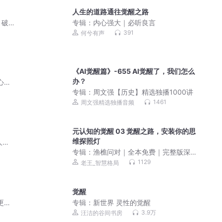
人生的道路通往觉醒之路
丨破
专辑：
内心强大｜必听良言
391
何兮有声
《AI觉醒篇》-655 AI觉醒了，我们怎么
办？
心真
专辑：
周文强【历史】精选独播1000讲
1461
周文强精选独播音频
元认知的觉醒 03 觉醒之路，安装你的思
维探照灯
人性
专辑：
渔樵问对｜全本免费｜完整版深
度解读｜曾仕强推荐奇书
1129
老王_智慧格局
觉醒
更充
专辑：
新世界 灵性的觉醒
3.9万
汪洁的谷间书房