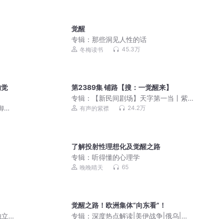
觉醒
专辑：
那些洞见人性的话
45.3万
冬梅读书
的觉
第2389集 铺路【搜：一觉醒来】
专辑：
【新民间剧场】天字第一当丨紫
襟领衔多人有声剧丨麻衣神算子作者新
御兽
24.2万
有声的紫襟
作
有声剧
了解投射性理想化及觉醒之路
专辑：
听得懂的心理学
65
晚晚晴天
觉醒之路！欧洲集体“向东看”！
独立
专辑：
深度热点解读|美伊战争|俄乌|印