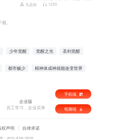
析|热点九边听风的蚕
1220
九边说
下载。
少年觉醒
觉醒之光
圣剑觉醒
末世之异能觉醒
三界之龙魔觉醒
都市贼少
精神体成神就能改变世界
王的宠后会兽语
决战洪荒时代
手机端
企业版
员工学习，企业买单
电脑端
版权声明
自律承诺
：400-838-5616