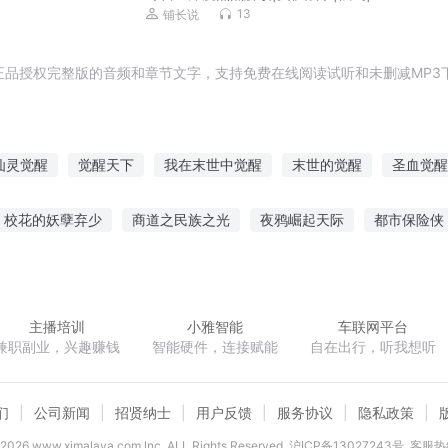
束丨
巴|有趣有料有温度
13
铺长说
正品授权完整版的音频和章节文字，支持免费在线阅读试听和未删减MP3
仙灵觉醒
觉醒天下
我在末世中觉醒
末世的觉醒
圣血觉醒
觉醒于末世
修罗觉醒
异能觉醒者
夜之觉醒
神魔觉醒
校花的妖孽弃少
商道之民族之光
夜鸦崛起天际
都市保险侠
世
无恨为爱
时间让我们相遇
混沌独者
穿越异界到魔兽
主播培训
小雅智能
车联网平台
兼职副业，兴趣赚钱
智能硬件，连接赋能
自在出行，听我想听
们
公司新闻
招贤纳士
用户反馈
服务协议
隐私政策
2026
www.ximalaya.com lnc. ALL Rights Reserved
沪ICP备13027243号
客服热线