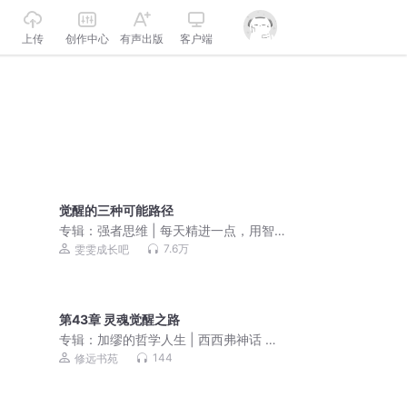
上传
创作中心
有声出版
客户端
觉醒的三种可能路径
专辑：
强者思维 | 每天精进一点，用智
慧助力成长
7.6万
雯雯成长吧
第43章 灵魂觉醒之路
专辑：
加缪的哲学人生 | 西西弗神话 局
外人 鼠疫
144
修远书苑