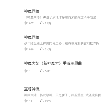
神魔同修
《神魔同修》讲述了从地球穿越而来的绝世杀手陆尘，卷入万古轮回，成为玄黄大陆一名普通少年的故事。 主角陆尘通过杀妖兽、夺秘宝、洞府探险、宗门争斗等一系列事件不断成长，并经历了大婚、战役、秘境探索等关键剧情。 最终以寻求成仙之秘为主线，在这...
807
2.6万
神魔同修
少年陆尘踏上神魔同修之路，在诡谲莫测的玄幻世界闯荡。他于探索洞府时发现令牌秘密，又在天剑殿历经考验提升实力。秘境冒险中，他直面危机、激战各方势力，既有热血厮杀，也不乏诙谐趣事。感情上，他被陆嘉颖牵挂，还与森罗公主邀月有婚事纠葛。陆尘所在...
816
3.4万
神魔大陆《新神魔大》手游主题曲
1
3492
至尊神魔
神武大陆，扬武敬神。天之骄子，武圣重生. 武圣凌风因偷喝了圣殿中封印的古酒，导致自己 瞬间被焚烧殆尽. 本以为就此剧终了，岂料他竟然转世重生，并因 祸得福，丹田里蓄满了海洋般广阔的太一真水! 凌风:转世成病弱少年又如何?成圣，就是要从 娃娃抓起!自...
11
2353