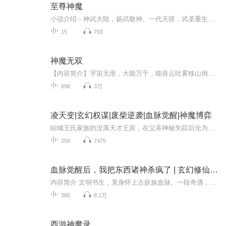
至尊神魔
小说介绍：神武大陆，扬武敬神。一代天骄，武圣重生。太一真水，炼体入道。拳撼天地，脚踏天骄.【收听须知】1、至尊神魔2、由于音频节目更新的比较慢，如想快速阅读小说文字版的全部章节，请在微信中搜索公/众/号【毛毛虫文学】，关注后，并在公/众/号中回...
15
793
神魔无双
【内容简介】宇宙无垠，大能万千，能吞云吐雾移山倒海，弹指间便是王朝更迭沧海桑田。然而即便能将星月作掌上观，也耐不住时间流逝红颜枯骨。出身西元镇小家族的苏寒因意外获得了一枚神秘石眼，从此走上了神魔难挡的修炼之途。【作者/主播】作者：资产暴增...
698
3万
凌天变|玄幻权谋|废柴逆袭|血脉觉醒|神魔博弈
眙城王氏家族的没落天才王辰，在父亲神秘失踪后沦为族中弃子。表面的欺辱背后，是各方势力对"第一高手遗留之物"的觊觎。每一次羞辱都是精心设计的试探，每一句嘲讽都藏着不可告人的算计。当王辰意外激活父亲留下的神秘印记，他发现自己并非天赋尽废，而是...
259
7475
血脉觉醒后，我把东西诸神杀疯了 | 玄幻修仙 | 龙脉觉醒 | 诛神魔
内容简介 文弱书生，竟身怀上古妖族血脉。一段奇遇，竟开启了蛮荒之门。误吞了龙珠的他，如何在高手林立的神魔战场上寻得一息之地？不要吝惜手中的票票哦~精彩片段 柳毅见状转身走出屋外。一个长宽不过五丈的小院，左边种着一些青菜，右边是一片菊花。中...
380
8.1万
西游神魔录