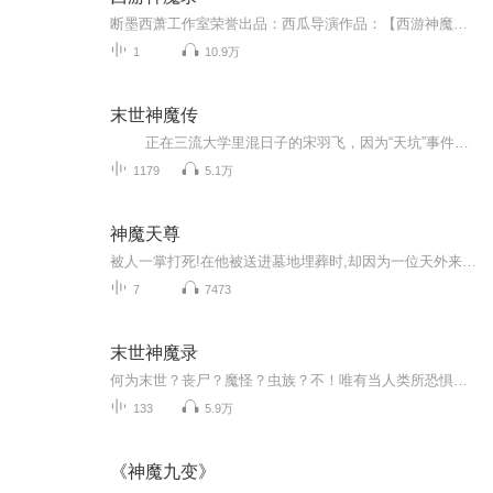
断墨西萧工作室荣誉出品：西瓜导演作品：【西游神魔录】（情感巨燃作） 编剧：祸害主演：大师兄（孙悟空） 清水（小玉）演员表：伍壹先生、娘口三三、霜花凌砚、天照御姬、小弥、汉相、上官佑、大白、云浅、黑叔、卿白珏、话唠、淼儿、光头贼亮、甩...
1
10.9万
末世神魔传
正在三流大学里混日子的宋羽飞，因为“天坑”事件，一座学校塌陷掉进“天坑”，出现在了一个恐怖的未知大森林中，在这大森林里，布满了各种恐怖~~~ 可怕的变异，从他的手，开始了……
1179
5.1万
神魔天尊
被人一掌打死!在他被送进墓地埋葬时,却因为一位天外来客的到来,起死回生,从棺材里面爬出!命运从此改变 一日花不开终身不成仙 成仙往过 一滴神水,显化一个万族世界;魔剑一挥,斩破三千繁华宇宙。待到神魔通天时,立...
7
7473
末世神魔录
何为末世？丧尸？魔怪？虫族？不！唯有当人类所恐惧的、所崇拜的，甚至是所幻想的一切都变成现实时，才是人类真正的世界末日！灵气回涌，信仰重铸，这是神魔妖佛的饕餮盛宴，也是人类有史以来的最大浩劫！丧尸、异型、贞子、怪形、妖精鬼怪、神魔仙佛，这...
133
5.9万
《神魔九变》