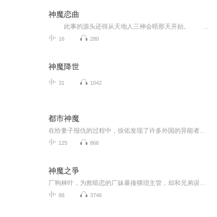
神魔恋曲
此事的源头还得从天地人三神会晤那天开始。 天地初开诞生三神，桃花盛开，三神会晤，天神无畏就在他家的破天庭举办桃花盛宴。 谁知我悠哉的刚到天庭，就被无畏拉到了地狱海，看着眼前岩浆涌动，黑雾弥漫，魑魅魍魉狂风乱舞的模样，我有...
16
280
神魔降世
31
1042
都市神魔
在给妻子报仇的过程中，徐佑发现了许多外国的异能者潜入了中国，牵扯住了中国的修行界，他出于爱国心、也为了给妻子复仇，决心与国家机构合作，共同抵御敌对势力。同时也知道了自己的真实异能竟然是继承了上古神魔蛟龙的精血……
125
866
神魔之爭
厂狗林叶，为救暗恋的厂妹暴揍猥琐主管，却和兄弟误闯诡异血雾禁区。捡到一把腐烂断手，竟觉醒吞噬尸妖的黄金血气；为救兄弟硬刚干尸潮，却从血池里捞出上古凶剑“穆皇”。被迫给神秘女魔头打工砍灵魁时，他发现这鬼地方竟是上古神魔战场！当兄弟因女人反...
88
3746