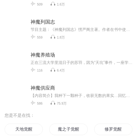
509
1.6万
神魔列国志
节目主题：《神魔列国志》愣严阁主著。作者在书中使用了大量的古代的神话传说和民间的精怪故事甚至连古希腊神话都有所涉及。可以说作者的知识层面是非常广泛的而且在如此众多的素材之中作者作到了主次有序，杂而不乱，所有的的故事都围绕着一个中心在进行...
559
1.8万
神魔养殖场
正在三流大学里混日子的苏羽，因为“天坑”事件，一座学校塌陷掉进“天坑”，出现在了一个恐怖的未知大森林中，在这大森林里，布满了各种恐怖~~~ 可怕的变异，从他的手，开始了……各位听众朋友，请静下心来听听第一集好吗？反正不要钱是不？ 说不一定，这...
116
6.4万
神魔供应商
【内容简介】我种下一颗种子，收获无数的果实…回忆着歌词，江太玄看了看自己的药田，用力把嫦娥摁了进去。“来年，我要收获无数嫦娥！”专业种植，培养，租借，出售，回收一切神魔，一条龙服务。骚年，想成神吗？【作者/主播简介】作者：何处不染尘，网络...
586
75.9万
您是不是在找：
天地觉醒
魔之子觉醒
修罗觉醒