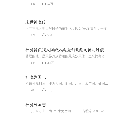
541
12万
末世神魔传
正在三流大学里混日子的宋羽飞，因为“天坑”事件，一座学校塌陷掉进“天坑”，出现在了一个恐怖的未知大森林中，在这大森林里，布满了各种恐怖~~~ 可怕的变异，从他的手，开始了……
171
5365
神魔皆负我人间藏温柔,魔剑觉醒向神明讨债爱恨难两全
曾经的他，是天界万众赞颂的最高炽天使，生来拥有万众仰望的光耀羽翼，诸神称他最接近天神。他不信冰冷的天界规矩，爱上魔界君主之女，只想守一份简单安稳的爱恋，以为真心能抹平神魔之间的鸿沟。可天界的审判、魔界的猜忌，双重枷锁死死困住两人。决战场...
684
2.4万
神魔列国志
所谓神魔列国，即为天国、地国、水国、太空国、仙国、佛国、鬼国和妖魔国等。。。
28
1.3万
神魔列国志
古云，四方上下为 ‘宇’宇为空间 古往今来为 ‘宙’宙为时间玉帝虽是天地的创造者和主宰者。也逃不过家长里短，爱恨情仇。