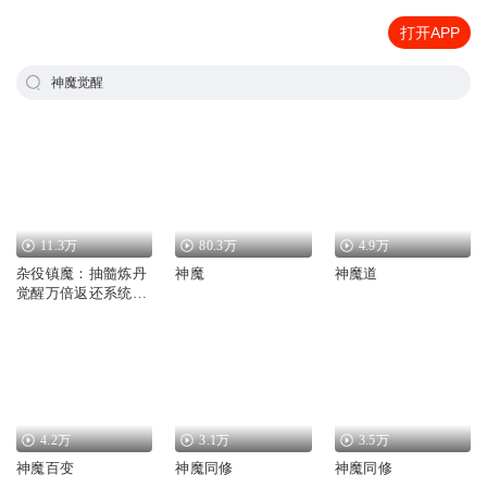
打开APP
神魔觉醒
11.3万
80.3万
4.9万
杂役镇魔：抽髓炼丹
神魔
神魔道
觉醒万倍返还系统逆
伐三界｜神魔禁区｜
高燃觉醒
4.2万
3.1万
3.5万
神魔百变
神魔同修
神魔同修