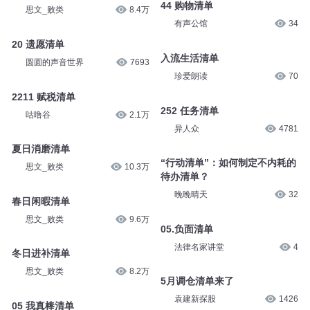
44 购物清单
思文_败类
8.4万
有声公馆
34
20 遗愿清单
入流生活清单
圆圆的声音世界
7693
珍爱朗读
70
2211 赋税清单
252 任务清单
咕噜谷
2.1万
异人众
4781
夏日消磨清单
“行动清单”：如何制定不内耗的
思文_败类
10.3万
待办清单？
晚晚晴天
32
春日闲暇清单
思文_败类
9.6万
05.负面清单
法律名家讲堂
4
冬日进补清单
思文_败类
8.2万
5月调仓清单来了
袁建新探股
1426
05 我真棒清单