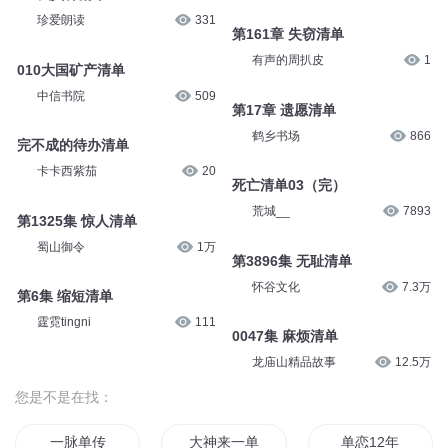
珍爱朗读
331
第161章 失窃清单
有声的周扒皮
1
010大国矿产清单
中信书院
509
第17章 遗愿清单
鹤乡书场
866
完不成的待办清单
卡卡西紫茄
20
死亡清单03（完）
荒城__
7893
第1325集 惊人清单
蜀山御令
1万
第3896集 无耻清单
怀谷文化
7.3万
第6集 缩短清单
霆霓tingni
111
0047集 麻烦清单
龙庙山精品故事
12.5万
您是不是在找：
一脉单传
大神来一单
单恋12年