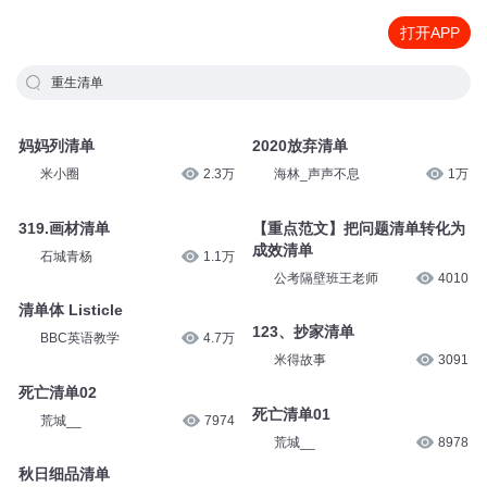
打开APP
重生清单
妈妈列清单
2020放弃清单
米小圈
2.3万
海林_声声不息
1万
319.画材清单
【重点范文】把问题清单转化为
成效清单
石城青杨
1.1万
公考隔壁班王老师
4010
清单体 Listicle
123、抄家清单
BBC英语教学
4.7万
米得故事
3091
死亡清单02
死亡清单01
荒城__
7974
荒城__
8978
秋日细品清单