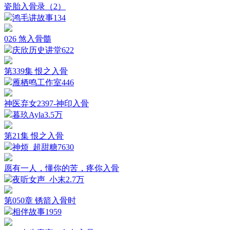
瓷胎入骨录（2）
鸿毛讲故事
134
026 煞入骨髓
庆欣历史讲堂
622
第339集 恨之入骨
雁栖鸣工作室
446
神医弃女2397-神印入骨
暮玖Ayla
3.5万
第21集 恨之入骨
神烦_超甜糖
7630
愿有一人，懂你的苦，疼你入骨
夜听女声_小末
2.7万
第050章 锈箭入骨时
相伴故事
1959