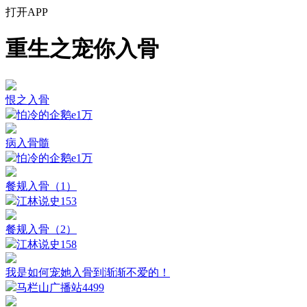
打开APP
重生之宠你入骨
恨之入骨
怕冷的企鹅e
1万
病入骨髓
怕冷的企鹅e
1万
餐规入骨（1）
江林说史
153
餐规入骨（2）
江林说史
158
我是如何宠她入骨到渐渐不爱的！
马栏山广播站
4499