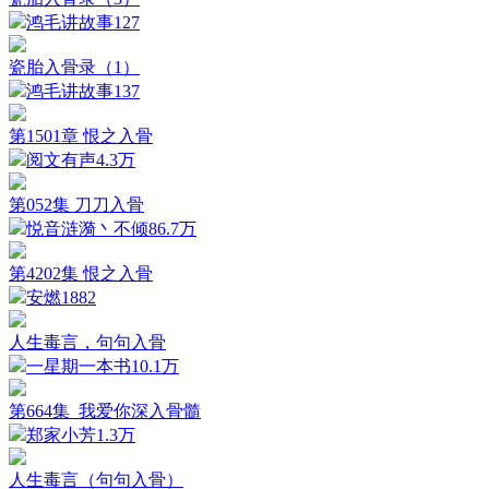
鸿毛讲故事
127
瓷胎入骨录（1）
鸿毛讲故事
137
第1501章 恨之入骨
阅文有声
4.3万
第052集 刀刀入骨
悦音涟漪丶不倾
86.7万
第4202集 恨之入骨
安燃
1882
人生毒言，句句入骨
一星期一本书
10.1万
第664集_我爱你深入骨髓
郑家小芳
1.3万
人生毒言（句句入骨）