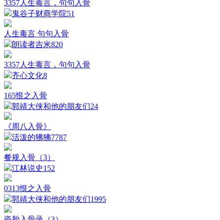
3357人生毒言，句句入骨
鬼谷子财商学院
51
人生毒言 句句入骨
朗读者吉米
820
3357人生毒言，句句入骨
齐心文化
8
165恨之入骨
郭靖大侠和他的朋友们
24
《周八入骨》
活泼的狒狒
7787
餐规入骨（3）
江林说史
152
0313恨之入骨
郭靖大侠和他的朋友们
1995
瓷胎入骨录（3）