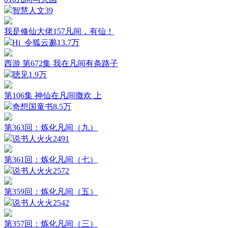
智慧人文
39
我是修仙大佬157凡间，有仙！
Hi_令狐云邈
13.7万
西游 第672集 我在凡间有条路子
聴见
1.9万
第106集 神仙在凡间撒欢 上
奇想国童书
8.5万
第363回：炼化凡间（九）
说书人火火
2491
第361回：炼化凡间（七）
说书人火火
2572
第359回：炼化凡间（五）
说书人火火
2542
第357回：炼化凡间（三）