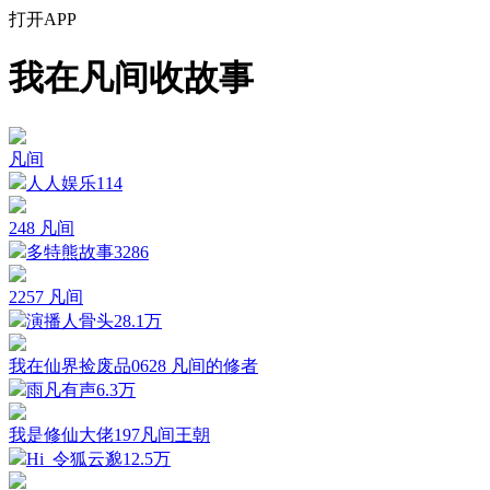
打开APP
我在凡间收故事
凡间
人人娱乐
114
248 凡间
多特熊故事
3286
2257 凡间
演播人骨头
28.1万
我在仙界捡废品0628 凡间的修者
雨凡有声
6.3万
我是修仙大佬197凡间王朝
Hi_令狐云邈
12.5万