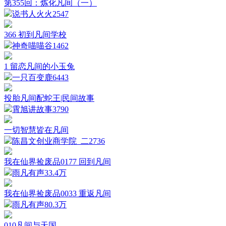
第355回：炼化凡间（一）
说书人火火
2547
366 初到凡间学校
神奇喵喵谷
1462
1 留恋凡间的小玉兔
一只百变鹿
6443
投胎凡间配蛇王|民间故事
霄旭讲故事
3790
一切智慧皆在凡间
陈昌文创业商学院_二
2736
我在仙界捡废品0177 回到凡间
雨凡有声
33.4万
我在仙界捡废品0033 重返凡间
雨凡有声
80.3万
010凡间与天国