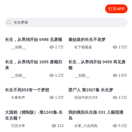
打开APP
长生梦籍
长生，从养鸡开始 0498 见唐籍
秦始皇的长生不老梦
__别闹__
2.7万
在下独孤嘉
2.5万
长生，从养鸡开始 1005 唐籍归
长生，从养鸡开始 0459 再见唐
来
籍
__别闹__
1.2万
__别闹__
2.9万
长生不死853有一个梦想
捞尸人 第1927集 长生梦
大睿有声
1.3万
传说中的方片K
2.2万
大国相（精制版）-第1243集-长
我的模拟长生路 031 入籍琉璃
生古籍？
岛
万历大帝
213
水寒_六合同风
5.3万