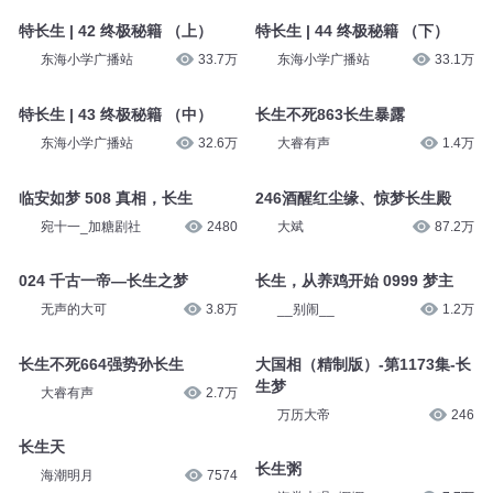
特长生 | 42 终极秘籍 （上）
特长生 | 44 终极秘籍 （下）
东海小学广播站
33.7万
东海小学广播站
33.1万
特长生 | 43 终极秘籍 （中）
长生不死863长生暴露
东海小学广播站
32.6万
大睿有声
1.4万
临安如梦 508 真相，长生
246酒醒红尘缘、惊梦长生殿
宛十一_加糖剧社
2480
大斌
87.2万
024 千古一帝—长生之梦
长生，从养鸡开始 0999 梦主
无声的大可
3.8万
__别闹__
1.2万
长生不死664强势孙长生
大国相（精制版）-第1173集-长
生梦
大睿有声
2.7万
万历大帝
246
长生天
长生粥
海潮明月
7574