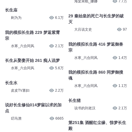
海棠未眠_娜娜
7.7万
长生庙
29 秦始皇的死亡与长生梦的破
剌为为
6.1万
灭
大吕说文史
97
我的模拟长生路 229 梦返紫霄
宗
我的模拟长生路 416 梦返御兽
水寒_六合同风
2.1万
宗
水寒_六合同风
1.4万
长生从娶妻开始 261 痴人说梦
水寒_六合同风
5.6万
我的模拟长生路 860 同梦御搜
魂
长生水
水寒_六合同风
1.1万
皮皮TV寡妇
2.2万
长生猪
说好长生修仙014梦寐以求的加
说书的刘老汉
2.1万
点
叨马澹
6665
第251集 酒醒红尘缘、惊梦长生
殿