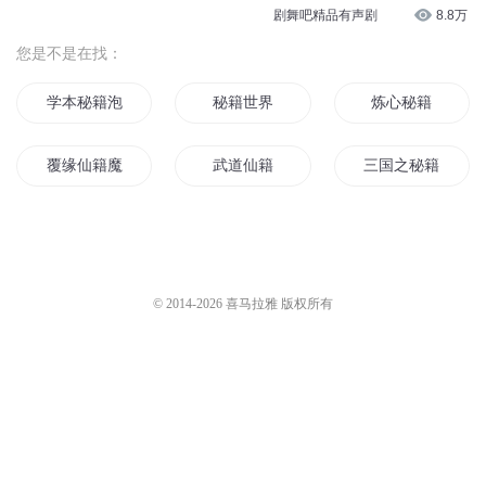
剧舞吧精品有声剧
8.8万
您是不是在找：
学本秘籍泡校花
秘籍世界
炼心秘籍
覆缘仙籍魔子
武道仙籍
三国之秘籍神将
诡异书籍
重获神籍
谁动了我的秘籍
云杀手秘籍
失落的古籍
我在万界卖秘籍
© 2014-
2026
喜马拉雅 版权所有
武功秘籍
我在火影卖秘籍
一曲长歌登仙籍
地狱书籍
最后的书籍
灵异典籍
学籍档案
光籍时书