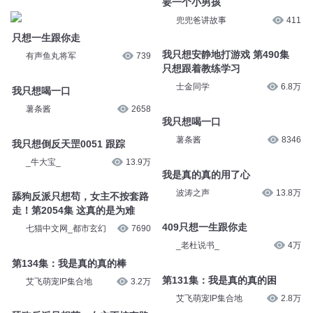
要一个小男孩
兜兜爸讲故事
411
只想一生跟你走
我只想安静地打游戏 第490集
有声鱼丸将军
739
只想跟着教练学习
士金同学
6.8万
我只想喝一口
薯条酱
2658
我只想喝一口
薯条酱
8346
我只想倒反天罡0051 跟踪
_牛大宝_
13.9万
我是真的真的用了心
波涛之声
13.8万
舔狗反派只想苟，女主不按套路
走！第2054集 这真的是为难
409只想一生跟你走
七猫中文网_都市玄幻
7690
_老杜说书_
4万
第134集：我是真的真的棒
第131集：我是真的真的困
艾飞萌宠IP集合地
3.2万
艾飞萌宠IP集合地
2.8万