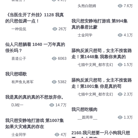
头孢白朗姆
7.6万
《当医生开了外挂》1128 我真
的只想低调一点！
我只想安静地打游戏 第994集
真的暴君比蒙
一种侃侃
26万
士金同学
4.1万
仙人只想躺着 1040 一万年真的
很长吗？
舔狗反派只想苟，女主不按套路
走！第1448集 我靠你来真的
喜道公子
6063
七猫中文网_都市玄幻
1.5万
我只想唱歌
舔狗反派只想苟，女主不按套路
有声鱼丸将军
5382
走！第1001集 你是真的苟
七猫中文网_都市玄幻
2.3万
我是真的真的真的不想放弃你。
DJ程一
14.7万
我只想吃顿肉
__圆周率__
1.3万
我只想安静地打游戏 第1007集
如果大灾难真的存在
2160.我只想要一只小狗我只想
士金同学
4万