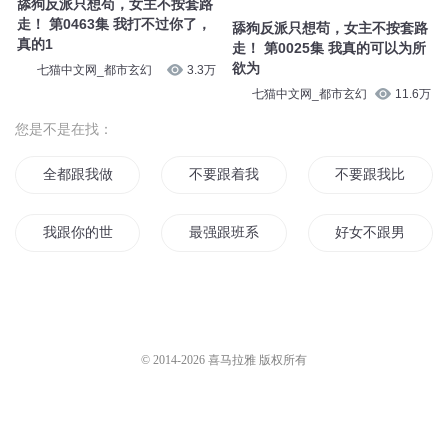
舔狗反派只想苟，女主不按套路
走！ 第0463集 我打不过你了，
舔狗反派只想苟，女主不按套路
真的1
走！ 第0025集 我真的可以为所
欲为
七猫中文网_都市玄幻
3.3万
七猫中文网_都市玄幻
11.6万
您是不是在找：
全都跟我做好人
不要跟着我
不要跟我比剑
我跟你的世界
最强跟班系统
好女不跟男斗
跟着大神玩末世
别跟我说爱情
系统是我跟班
女人跟我回家
跟着狗狗去修仙
就是跟你杠上了
© 2014-
2026
喜马拉雅 版权所有
每个皇帝都跟我有关
想跟青春告个别
魔修大佬的跟宠