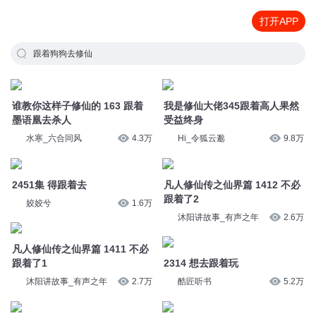
打开APP
跟着狗狗去修仙
谁教你这样子修仙的 163 跟着
我是修仙大佬345跟着高人果然
墨语凰去杀人
受益终身
水寒_六合同风
4.3万
Hi_令狐云邈
9.8万
2451集 得跟着去
凡人修仙传之仙界篇 1412 不必
跟着了2
姣姣兮
1.6万
沐阳讲故事_有声之年
2.6万
凡人修仙传之仙界篇 1411 不必
跟着了1
2314 想去跟着玩
沐阳讲故事_有声之年
2.7万
酷匠听书
5.2万
327 都要跟着去
20210624跟着黄牛去选股
青兔_
5.4万
价值起航
6258