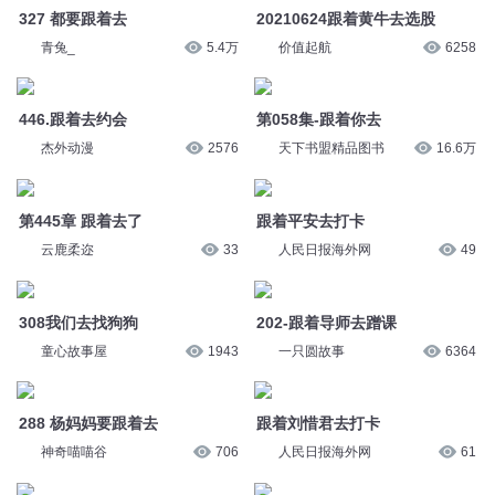
446.跟着去约会
第058集-跟着你去
杰外动漫
2576
天下书盟精品图书
16.6万
第445章 跟着去了
跟着平安去打卡
云鹿柔迩
33
人民日报海外网
49
308我们去找狗狗
202-跟着导师去蹭课
童心故事屋
1943
一只圆故事
6364
288 杨妈妈要跟着去
神奇喵喵谷
706
跟着刘惜君去打卡
人民日报海外网
61
249 你跟着我一起去
天空有声
1.9万
钱跟着成果走，账跟着价值讲。
珍爱朗读
40
第918集 爸，我就跟着太祖干了
【爆笑新书搜：一人一驴一狗去
跟着你
修仙】