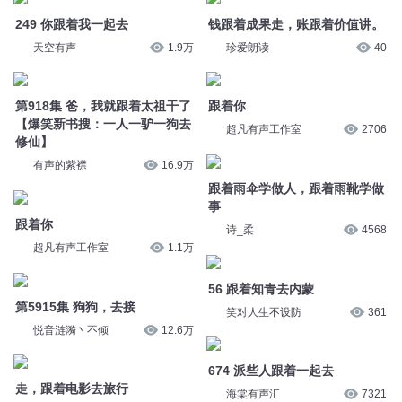
超凡有声工作室
2706
有声的紫襟
16.9万
跟着雨伞学做人，跟着雨靴学做
跟着你
事
超凡有声工作室
1.1万
诗_柔
4568
第5915集 狗狗，去接
56 跟着知青去内蒙
悦音涟漪丶不倾
12.6万
笑对人生不设防
361
走，跟着电影去旅行
674 派些人跟着一起去
封面新闻
63
海棠有声汇
7321
977 邵武，你也跟着去
689跟着你
姣姣兮
13.1万
水鬼_
7808
跟着悟空学做事，跟着八戒学做
人
跟着鹿先森乐队去打卡
朗读者吉米
6087
人民日报海外网
58