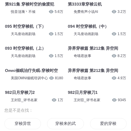
第921集 穿梭时空的偷渡犯
第3333章穿梭云机
悦音涟漪丶不倾
5.6万
免费有声小说AI
3.2万
095 时空穿梭机（下）
094 时空穿梭机（中）
天马座动画剧场
1.5万
天马座动画剧场
1.5万
093 时空穿梭机（上）
异界穿梭篇 第212集 异空间
天马座动画剧场
1.5万
奇喵君故事
8.2万
Omni催眠治疗失眠-穿梭时空
异界穿梭篇 第212集 异空间
美国OMNI催眠培训中心
8180
奇喵君故事
4.9万
982日月穿梭刀2
982日月穿梭刀1
王封臣_评书名家
1万
王封臣_评书名家
9345
您是不是在找：
穿梭异世
穿梭来的武圣
爱的穿梭