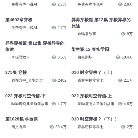
免费有声小说AI
2.7万
免费有声小说AI
2.8万
第4602章穿梭
异界穿梭篇 第12集 穿梭异界的
旅途
免费有声小说AI
2.7万
奇喵君故事
9万
异界穿梭篇 第12集 穿梭异界的
旅途
架空犯 12 春实学园
奇喵君故事
8.6万
白夜剧场
10.4万
375集 穿梭
010 时空穿梭？（上）
圆在方中_青羽九方
2402
森林密探零零七
2.1万
022 穿梭时空传信-下
022 穿梭时空传信-上
呦呦鹿鸣儿童睡前故事
4.7万
呦呦鹿鸣儿童睡前故事
4.8万
第1028集 学园祭
010 时空穿梭？（下））
阅文有声
38.4万
森林密探零零七
2万