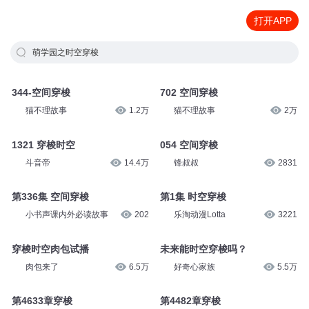
打开APP
萌学园之时空穿梭
344-空间穿梭
702 空间穿梭
猫不理故事
1.2万
猫不理故事
2万
1321 穿梭时空
054 空间穿梭
斗音帝
14.4万
锋叔叔
2831
第336集 空间穿梭
第1集 时空穿梭
小书声课内外必读故事
202
乐淘动漫Lotta
3221
穿梭时空肉包试播
未来能时空穿梭吗？
肉包来了
6.5万
好奇心家族
5.5万
第4633章穿梭
第4482章穿梭