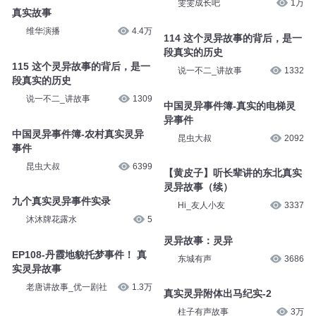
雯雯成长吧
1万
真实故事
维华演播
4.4万
114 这个灵异故事的背后，是一
段真实的历史
115 这个灵异故事的背后，是一
说一不二_讲故事
1332
段真实的历史
说一不二_讲故事
1309
中国灵异事件簿-真实的电梯灵
异事件
中国灵异事件簿-农村真实灵异
昆虫大叔
2092
事件
昆虫大叔
6399
【黄皮子】听长辈讲的东北真实
灵异故事（续）
九个真实灵异事件实录
Hi_友人小友
3337
沐沐牌花露水
5
灵异故事：灵异
EP108-丹霞地貌托梦事件！ 真
东城有声
3686
实灵异故事
老唐讲故事_优一剧社
1.3万
真实灵异附体出马纪实-2
柱子有声故事
3万