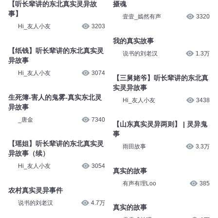
【听长辈讲的东北真实灵异故
摄魂
事】
壹壹_嫣然有声
3320
Hi_友人小友
3203
我的真实故事
【纸钱】听长辈讲的东北真实灵
说书的刘老汉
1.3万
异故事
Hi_友人小友
3074
【三舅姥爷】听长辈讲的东北真
实灵异故事
生死簿-害人的鬼雾-真实东北灵
Hi_友人小友
3438
异故事
_唐金
7340
【山东真实灵异两则】 | 灵异鬼
事
【瑶姐】听长辈讲的东北真实灵
雨田故事
3.3万
异故事（续）
Hi_友人小友
3054
真实的故事
有声有理Loo
385
农村真实灵异事件
说书的刘老汉
4.7万
真实的故事