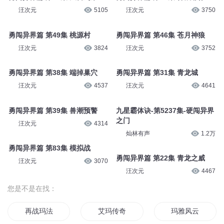
汪次元
5105
汪次元
3750
勇闯异界篇 第49集 桃源村
勇闯异界篇 第46集 苍月神狼
汪次元
3824
汪次元
3752
勇闯异界篇 第38集 端掉巢穴
勇闯异界篇 第31集 青龙城
汪次元
4537
汪次元
4641
勇闯异界篇 第39集 兽潮预警
九星霸体诀-第5237集-硬闯异界
之门
汪次元
4314
灿林有声
1.2万
勇闯异界篇 第83集 模拟战
勇闯异界篇 第22集 青龙之威
汪次元
3070
汪次元
4467
您是不是在找：
再战玛法
艾玛传奇
玛雅风云