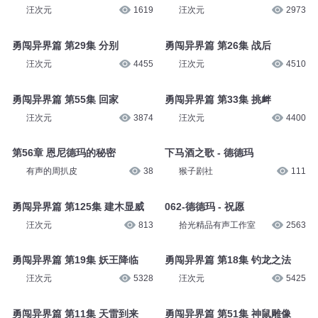
汪次元
1619
汪次元
2973
勇闯异界篇 第29集 分别
勇闯异界篇 第26集 战后
汪次元
4455
汪次元
4510
勇闯异界篇 第55集 回家
勇闯异界篇 第33集 挑衅
汪次元
3874
汪次元
4400
第56章 恩尼德玛的秘密
下马酒之歌 - 德德玛
有声的周扒皮
38
猴子剧社
111
勇闯异界篇 第125集 建木显威
062-德德玛 - 祝愿
汪次元
813
拾光精品有声工作室
2563
勇闯异界篇 第19集 妖王降临
勇闯异界篇 第18集 钓龙之法
汪次元
5328
汪次元
5425
勇闯异界篇 第11集 天雷到来
勇闯异界篇 第51集 神鼠雕像