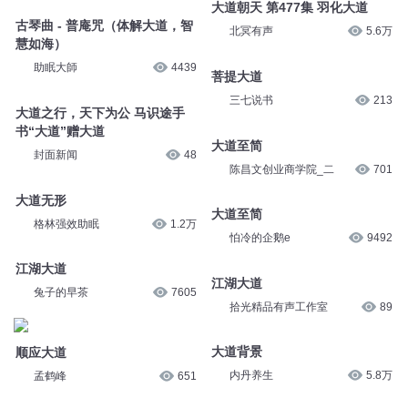
大道朝天 第477集 羽化大道
古琴曲 - 普庵咒（体解大道，智
北冥有声
5.6万
慧如海）
助眠大師
4439
菩提大道
三七说书
213
大道之行，天下为公 马识途手
书“大道”赠大道
大道至简
封面新闻
48
陈昌文创业商学院_二
701
大道无形
大道至简
格林强效助眠
1.2万
怕冷的企鹅e
9492
江湖大道
江湖大道
兔子的早茶
7605
拾光精品有声工作室
89
大道背景
顺应大道
内丹养生
5.8万
孟鹤峰
651