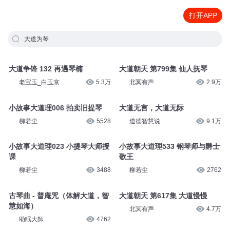
打开APP
大道为琴
大道争锋 132 再遇琴楠
大道朝天 第799集 仙人抚琴
老宝玉_白玉京
5.3万
北冥有声
2.9万
小故事大道理006 拍卖旧提琴
大道无言，大道无际
柳若尘
5528
道德智慧说
9.1万
小故事大道理023 小提琴大师授
小故事大道理533 钢琴师与爵士
课
歌王
柳若尘
3488
柳若尘
2762
古琴曲 - 普庵咒（体解大道，智
大道朝天 第617集 大道慢慢
慧如海）
北冥有声
4.7万
助眠大師
4762