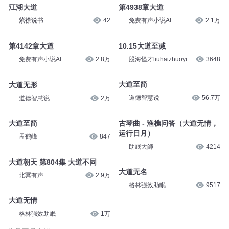
第4938章大道
江湖大道
免费有声小说AI
2.1万
紫襟说书
42
10.15大道至减
第4142章大道
股海怪才liuhaizhuoyi
3648
免费有声小说AI
2.8万
大道至简
大道无形
道德智慧说
56.7万
道德智慧说
2万
古琴曲 - 渔樵问答（大道无情，
大道至简
运行日月）
孟鹤峰
847
助眠大師
4214
大道朝天 第804集 大道不同
大道无名
北冥有声
2.9万
格林强效助眠
9517
大道无情
格林强效助眠
1万