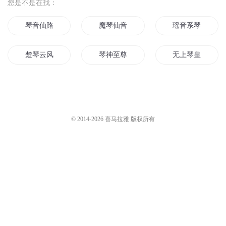
您是不是在找：
琴音仙路
魔琴仙音
瑶音系琴
楚琴云风
琴神至尊
无上琴皇
小提琴家
琴妃倾城
琴心擒心
琴剑尊王
剑圣琴心
剑道琴心
© 2014-
2026
喜马拉雅 版权所有
星空琴语
我在异界当琴师
剑胆琴心长歌行
琴心剑道
魔琴少年
长月有琴
剑琴之帝
琴剑道之天魔琴