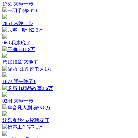
1751 来晚一步
一羽千钧
8959
2853 来晚一步
六零一听书
2.3万
968 我来晚了
干净oo
11.8万
第1618章 来晚了
辞酒_江湖说书人
1万
1673 我来晚了1
龙庙山精品故事
3.6万
0244 来晚一步
华音凡人剧场
55.8万
娱乐春秋452玫瑰花开
衍声工作室
7.1万