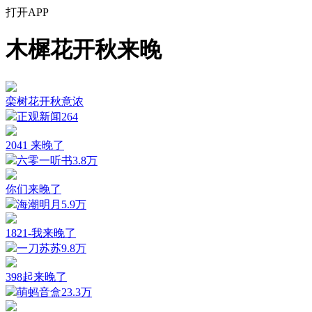
打开APP
木樨花开秋来晚
栾树花开秋意浓
正观新闻
264
2041 来晚了
六零一听书
3.8万
你们来晚了
海潮明月
5.9万
1821-我来晚了
一刀苏苏
9.8万
398起来晚了
萌蚂音盒
23.3万