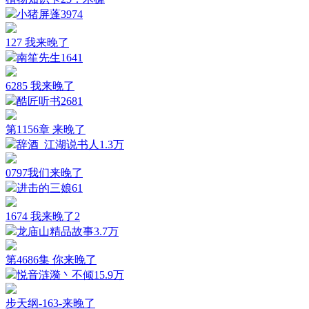
小猪屏蓬
3974
127 我来晚了
南笙先生
1641
6285 我来晚了
酷匠听书
2681
第1156章 来晚了
辞酒_江湖说书人
1.3万
0797我们来晚了
进击的三娘
61
1674 我来晚了2
龙庙山精品故事
3.7万
第4686集 你来晚了
悦音涟漪丶不倾
15.9万
步天纲-163-来晚了