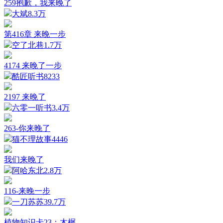
259抱歉，我来晚了
大斌
8.3万
第416章 来晚一步
空了北巷
1.7万
4174 来晚了一步
酷匠听书
8233
2197 来晚了
六零一听书
3.4万
263-你来晚了
猫不理故事
4446
我们来晚了
阿哈东北
2.8万
116-来晚一步
一刀苏苏
39.7万
植物知识卡23：木樨