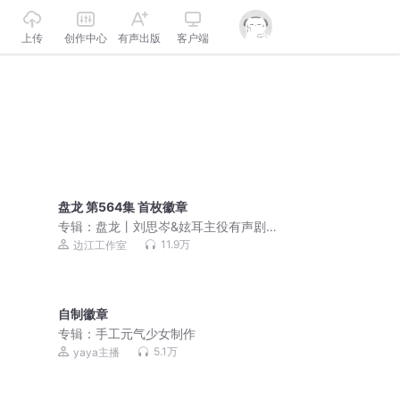
上传
创作中心
有声出版
客户端
盘龙 第564集 首枚徽章
专辑：
盘龙丨刘思岑&妶耳主役有声剧丨
边江工作室制作丨我吃西红柿著丨徐宇
11.9万
边江工作室
隆演播
自制徽章
专辑：
手工元气少女制作
5.1万
yaya主播