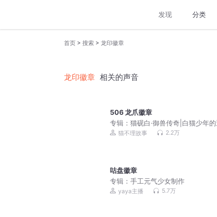
发现
分类
>
>
首页
搜索
龙印徽章
龙印徽章
相关的声音
506 龙爪徽章
专辑：
猫砚白·御兽传奇|白猫少年
序章|猫不理故事
2.2万
猫不理故事
咕盘徽章
专辑：
手工元气少女制作
5.7万
yaya主播