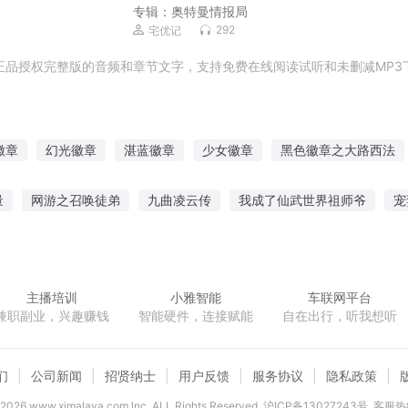
专辑：
奥特曼情报局
292
宅优记
正品授权完整版的音频和章节文字，支持免费在线阅读试听和未删减MP3
徽章
幻光徽章
湛蓝徽章
少女徽章
黑色徽章之大路西法
印章
乾坤徽章
徽光世界
末世之徽
恶魔徽章
游戏印
量
网游之召唤徒弟
九曲凌云传
我成了仙武世界祖师爷
宠
的过去
斗罗大陆之十八连城
大道莫邪
星耀篮坛
天降命劫
主播培训
小雅智能
车联网平台
兼职副业，兴趣赚钱
智能硬件，连接赋能
自在出行，听我想听
们
公司新闻
招贤纳士
用户反馈
服务协议
隐私政策
2026
www.ximalaya.com lnc. ALL Rights Reserved
沪ICP备13027243号
客服热线