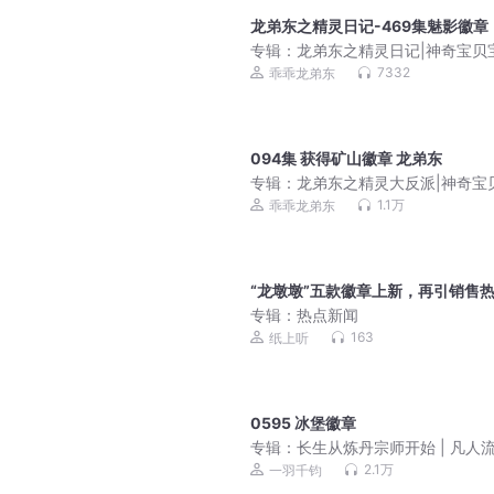
龙弟东之精灵日记-469集魅影徽章
专辑：
龙弟东之精灵日记|神奇宝贝
梦口袋妖怪精灵掌门人
7332
乖乖龙弟东
094集 获得矿山徽章 龙弟东
专辑：
龙弟东之精灵大反派|神奇宝
可梦口袋妖怪御兽
1.1万
乖乖龙弟东
“龙墩墩”五款徽章上新，再引销售
专辑：
热点新闻
163
纸上听
0595 冰堡徽章
专辑：
长生从炼丹宗师开始 | 凡人
侠 | 霸榜玄幻巨作 | VIP免费 | 多
2.1万
一羽千钧
剧