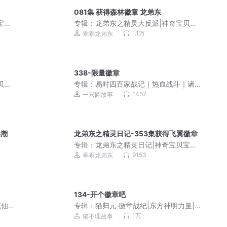
081集 获得森林徽章 龙弟东
宝可
专辑：
龙弟东之精灵大反派|神奇宝贝宝
可梦口袋妖怪御兽
1.1万
乖乖龙弟东
338-限量徽章
贝宝
专辑：
易时四百家战记｜热血战斗｜诸
子百家传人
1457
一只圆故事
热潮
龙弟东之精灵日记-353集获得飞翼徽章
专辑：
龙弟东之精灵日记|神奇宝贝宝可
梦口袋妖怪精灵掌门人
9153
乖乖龙弟东
134-开个徽章吧
流仙
专辑：
猫归元·徽章战纪|东方神明力量|
人有声
热血英雄|猫不理
1万
猫不理故事