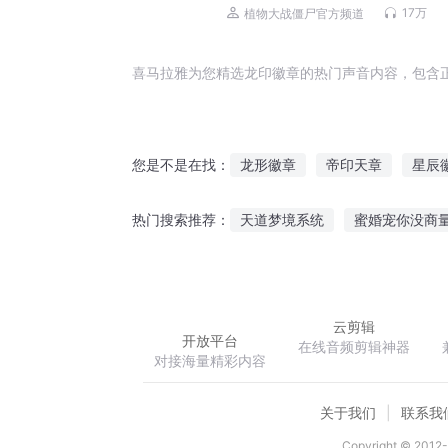
17万
植物大战僵尸官方频道
喜马拉雅为您精选龙印徽章的热门声音内容，包含
龙形徽章
帝印天章
星辰
您是不是在找：
帝王徽章
狩魔徽章
元素
天道梦境系统
蜜婚宠你没商
热门搜索推荐：
双子世界超现实游戏
说不清
云剪辑
开放平台
在线音频剪辑神器
对接海量精彩内容
关于我们
联系我
Copyright © 2012-