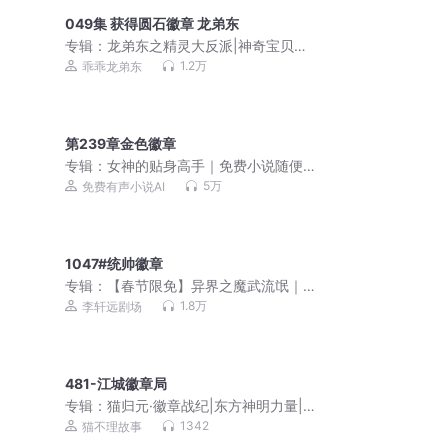
049集 获得圆石徽章 龙弟东
专辑：
龙弟东之精灵大反派|神奇宝贝宝
可梦口袋妖怪御兽
1.2万
乖乖龙弟东
第239章金色徽章
专辑：
女神的贴身高手｜免费小说随便
听｜美女爽文
5万
免费有声小说AI
1047#统帅徽章
专辑：
【春节限免】异界之魔武流氓｜
后宫经典｜折花偷香高手
1.8万
李轩远剧场
481-江城徽章局
专辑：
猫归元·徽章战纪|东方神明力量|
热血英雄|猫不理
1342
猫不理故事