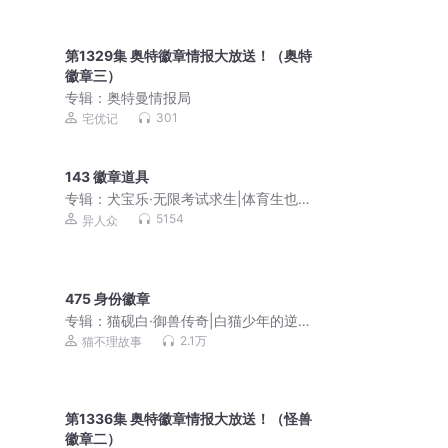
第1329集 奥特徽章情报大放送！（奥特
徽章三）
专辑：
奥特曼情报局
301
宅优记
143 徽章道具
专辑：
犬宝乐·无限考试求生|体育生也能
逆袭学霸|千面世界
5154
异人众
475 身份徽章
专辑：
猫砚白·御兽传奇|白猫少年的逆袭
序章|猫不理故事
2.1万
猫不理故事
第1336集 奥特徽章情报大放送！（怪兽
徽章二）