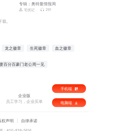
专辑：
奥特曼情报局
291
宅优记
下载。
龙之徽章
生死徽章
血之徽章
章
烈阳下的徽章
勇者徽章
妻百分百豪门老公周一见
机战之帝
江浪传奇
玄明大魔神
手机端
企业版
员工学习，企业买单
电脑端
版权声明
自律承诺
：400-838-5616