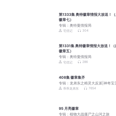
第1333集 奥特徽章情报大放送！
徽章七）
专辑：
奥特曼情报局
304
宅优记
第1331集 奥特徽章情报大放送！（
徽章五）
专辑：
奥特曼情报局
286
宅优记
408集 徽章集齐
专辑：
龙弟东之精灵大反派|神奇宝
可梦口袋妖怪御兽
7654
乖乖龙弟东
95 月亮徽章
专辑：
植物大战僵尸之山河之旅