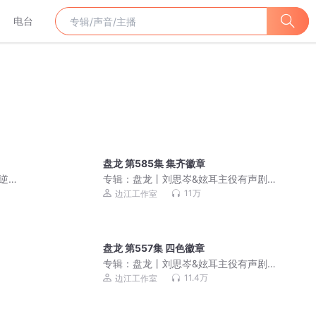
电台
盘龙 第585集 集齐徽章
的逆袭
专辑：
盘龙丨刘思岑&妶耳主役有声剧丨
边江工作室制作丨我吃西红柿著丨徐宇
11万
边江工作室
隆演播
盘龙 第557集 四色徽章
专辑：
盘龙丨刘思岑&妶耳主役有声剧丨
边江工作室制作丨我吃西红柿著丨徐宇
11.4万
边江工作室
隆演播