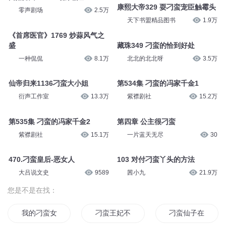
康熙大帝329 耍刁蛮宠臣触霉头
零声剧场
2.5万
天下书盟精品图书
1.9万
《首席医官》1769 炒蒜风气之
盛
藏珠349 刁蛮的恰到好处
一种侃侃
8.1万
北北的北北呀
3.5万
仙帝归来1136刁蛮大小姐
第534集 刁蛮的冯家千金1
衍声工作室
13.3万
紫襟剧社
15.2万
第535集 刁蛮的冯家千金2
第四章 公主很刁蛮
紫襟剧社
15.1万
一片蓝天无尽
30
470.刁蛮皇后-恶女人
103 对付刁蛮丫头的方法
大吕说文史
9589
茜小九
21.9万
您是不是在找：
我的刁蛮女神
刁蛮王妃不好惹
刁蛮仙子在异界