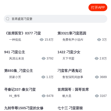
打开APP
首席盛宠刁蛮妻
《首席医官》0377 刁蛮
第3321章刁蛮恶因
一种侃侃
15.8万
免费有声小说AI
3万
941 刁蛮公主
1422 刁蛮少女
风清云未淡
3792
天下书盟
2.8万
第693集_刁蛮公主
刁蛮客户遇鬼记
郑家小芳
1.3万
鲁智深民间故事
3689
寻秦记337-秦女刁蛮
首席国哥：国哥首席
Hi_佛爷
6478
帆大圣
3167
九转帝尊1505刁蛮的女修
七十三 刁蛮耍狠