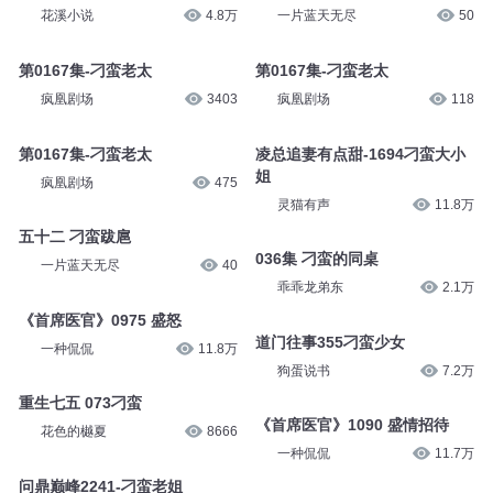
花溪小说
4.8万
一片蓝天无尽
50
第0167集-刁蛮老太
第0167集-刁蛮老太
疯凰剧场
3403
疯凰剧场
118
第0167集-刁蛮老太
凌总追妻有点甜-1694刁蛮大小
姐
疯凰剧场
475
灵猫有声
11.8万
五十二 刁蛮跋扈
036集 刁蛮的同桌
一片蓝天无尽
40
乖乖龙弟东
2.1万
《首席医官》0975 盛怒
道门往事355刁蛮少女
一种侃侃
11.8万
狗蛋说书
7.2万
重生七五 073刁蛮
《首席医官》1090 盛情招待
花色的樾夏
8666
一种侃侃
11.7万
问鼎巅峰2241-刁蛮老姐