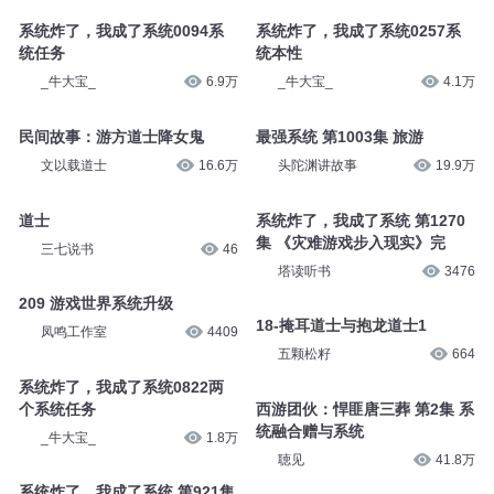
系统炸了，我成了系统0094系
系统炸了，我成了系统0257系
统任务
统本性
_牛大宝_
6.9万
_牛大宝_
4.1万
民间故事：游方道士降女鬼
最强系统 第1003集 旅游
文以载道士
16.6万
头陀渊讲故事
19.9万
道士
系统炸了，我成了系统 第1270
集 《灾难游戏步入现实》完
三七说书
46
塔读听书
3476
209 游戏世界系统升级
18-掩耳道士与抱龙道士1
凤鸣工作室
4409
五颗松籽
664
系统炸了，我成了系统0822两
个系统任务
西游团伙：悍匪唐三葬 第2集 系
统融合赠与系统
_牛大宝_
1.8万
聴见
41.8万
系统炸了，我成了系统 第921集