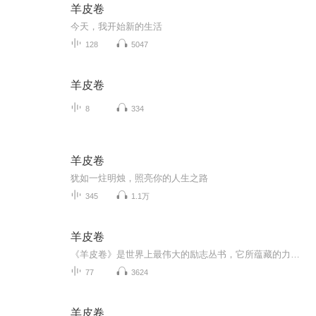
羊皮卷
今天，我开始新的生活
128
5047
羊皮卷
8
334
羊皮卷
犹如一炷明烛，照亮你的人生之路
345
1.1万
羊皮卷
《羊皮卷》是世界上最伟大的励志丛书，它所蕴藏的力量改变了无数人的生活命运，其中就包括撰写出风靡世界的《世界上最伟大的推销员》的本书编者奥格·曼狄诺！《羊皮卷全书》所辑录的11本书的作者都是近200年来美国各个行业中的成功人士，他们根据自己的经...
77
3624
羊皮卷