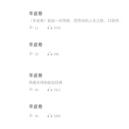
羊皮卷
《羊皮卷》犹如一炷明烛，照亮你的人生之路。11部伟大励志书，带给你智慧和财富，引导你走向成功和幸福，值得你一生珍藏。
11
3728
羊皮卷
15
295
羊皮卷
风靡全球的励志经典
44
1911
羊皮卷
45
1809