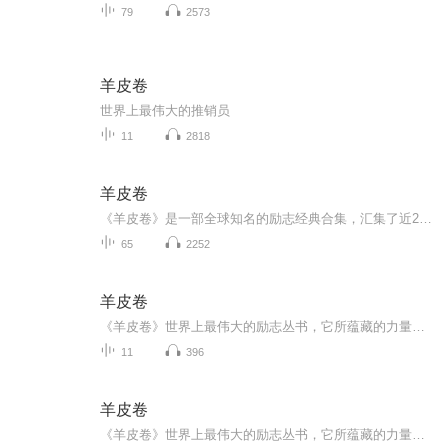
79
2573
羊皮卷
世界上最伟大的推销员
11
2818
羊皮卷
《羊皮卷》是一部全球知名的励志经典合集，汇集了近200年来美国各行业成功人士的著作，涵盖成功学、心理学、哲学等领域，旨在通过永恒原则指导读者实现个人成长与成功。 该书由奥格·曼狄诺等编著，全球销量超4000万册，被译成18种语言，被誉为“成功学百...
65
2252
羊皮卷
《羊皮卷》世界上最伟大的励志丛书，它所蕴藏的力量改变了无数人的生活命运，包括撰写出风靡世界的《世界上最伟大的推销员》的本书编者奥格·曼狄诺。奥格·曼狄诺是当今世界上最能激发起读者阅读热情和自学精神的作家。他的18部作品被译成18种语言，销量...
11
396
羊皮卷
《羊皮卷》世界上最伟大的励志丛书，它所蕴藏的力量改变了无数人的生活命运，包括撰写出风靡世界的《世界上最伟大的推销员》的本书编者奥格·曼狄诺。奥格·曼狄诺是当今世界上最能激发起读者阅读热情和自学精神的作家。他的18部作品被译成18种语言，销量...