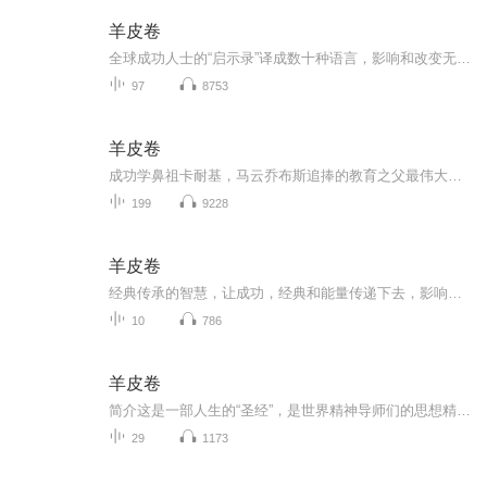
羊皮卷
全球成功人士的“启示录”译成数十种语言，影响和改变无数人的命运，打开这本人生百科全书，你一定会获得非凡的感悟和无穷的力量。
97
8753
羊皮卷
成功学鼻祖卡耐基，马云乔布斯追捧的教育之父最伟大的励志畅销书，改变千万人命运的成功圣经经典加餐，重新编译，更符合中国人收听与阅读
199
9228
羊皮卷
经典传承的智慧，让成功，经典和能量传递下去，影响和改变更多的人！
10
786
羊皮卷
简介这是一部人生的“圣经”，是世界精神导师们的思想精华，它揭示了希望、财富、幸福的真正秘密，以及怎样追求到它们的法则。世界每天都在发生着变化，但是，做人处世的原则却是亘古不变的。只要发掘出其包含的深邃、博大和神奇的力量，就能给你带来勇气...
29
1173