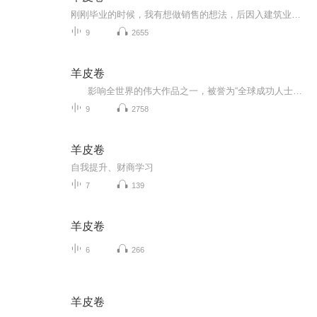
刚刚毕业的时候，我有想做销售的想法，后因入建筑业而搁置，但当时看最伟大的推销员的书，印象最深的就是日本明治寿险的推销之神原一平。原一平那时环境，与当今中国有相似之处，日本社会语境和人的性格也与中国较似，给我们提供更多的灵感。2019年，我如愿像偶像一样，成为一名寿险营销员。现在想来，世上没有白走的路，原一平的精神一直激励着我，指引我做自已天生要做的事，好好过自已的一生。希望能给我力量与启示的故事和忠告，也能对您有所帮助。
9
2655
羊皮卷
影响全世界的伟大作品之一，被誉为“全球成功人士的启示录”、“超越自我极限的奇书。”被译成数十种语言，风靡全球，影响和改变了无数人的命运。 每个时代都会产生自己“有力量的文学”的作品，这些作品充满智慧、灵感和爱心，蕴涵着巨大的力量，改变了无数人的命运。《羊皮卷》辑录中的12部伟大励志书就是这样的作品，它们阐述的人生哲理和成功理念，能够鼓舞千千万万成功人士再攀高峰，更激励无数困境中的人们重获信心和勇气，向命运挑战，获取人生应享有的成功、财富和幸福。 ...
9
2758
羊皮卷
自我提升、财商学习
7
139
羊皮卷
6
266
羊皮卷