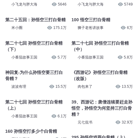
小飞龙与胖大海
5646
小飞龙与胖大海
5749
第二十五回：孙悟空三打白骨精
100 悟空三打白骨精
米小圈
175.1万
狮子老爸讲故事
6万
第二十七回 孙悟空三打白骨精
第二十七回 孙悟空三打白骨精
（下）
（中）
小番茄故事王国
5.7万
小番茄故事王国
5.8万
神回复-为什么孙悟空要三打白
《西游记》孙悟空三打白骨精
骨精？
（改版）
波波有理
15.5万
肉包来了
13.5万
第二十七回 孙悟空三打白骨精
39、西游记：唐僧连续要赶走孙
（上）
悟空，孙悟空为何坚持三打白骨
精？
小番茄故事王国
6.1万
元七侃书
32.9万
160 孙悟空打多少个白骨精
295 孙悟空戏耍白骨精（上）