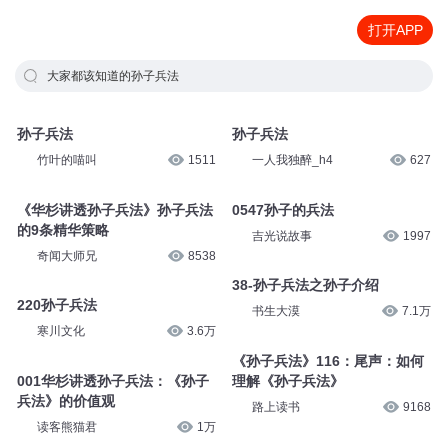
打开APP
大家都该知道的孙子兵法
孙子兵法
孙子兵法
竹叶的喵叫
1511
一人我独醉_h4
627
《华杉讲透孙子兵法》孙子兵法
0547孙子的兵法
的9条精华策略
吉光说故事
1997
奇闻大师兄
8538
38-孙子兵法之孙子介绍
220孙子兵法
书生大漠
7.1万
寒川文化
3.6万
《孙子兵法》116：尾声：如何
001华杉讲透孙子兵法：《孙子
理解《孙子兵法》
兵法》的价值观
路上读书
9168
读客熊猫君
1万