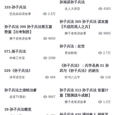
孙旭讲孙子兵法
103-孙子兵法
名人大讲堂
4263
恐龙叔叔讲故事
2.3万
孙子兵法 365 孙子兵法 谋攻篇
孙子兵法 399 孙子兵法第五篇
【不战而屈人之兵】
势篇【出奇制胜】
狮子老爸讲故事
9893
狮子老爸讲故事
9650
孙子兵法：处世
071.孫子兵法
青叔船铭
2.7万
杵峰工作室
1598
《孙子兵法》：兵学圣典 01 孙
029《孙子兵法》
武与《孙子兵法》的诞生
涛哥讲历史
469
听书八点半
118
孙子兵法之借蛙治爹
孙子兵法 313 孙子兵法 首篇计
篇【预测战斗成败】
皮皮TV寡妇
9667
狮子老爸讲故事
1.3万
39-孙子兵法概览
孙子兵法 420 调动敌人 损耗其