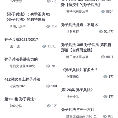
书生大漠
7万
势【防疫中的孙子兵法】
狮子老爸讲故事
8854
《孙子兵法》：兵学圣典 02
《孙子兵法》的独特体系
孙子兵法是道，不是术
听书八点半
114
洪兵教授
51.4万
孙子兵法2021/03/17
孙子兵法 385 孙子兵法 第四篇
谦__谦
11.3万
形篇【自保而全胜】
狮子老爸讲故事
9811
孙子兵法是讲实力的
陈昌文创业商学院_二
781
《孙子兵法》有多火？
华商韬略
1万
412孙武奉上孙子兵法
澄岚馆2020
980
第126集 孙子兵法2
神奇小队
1万
第126集 孙子兵法1
神奇小队
1万
孙子兵法与三十六计
陈昌文创业商学院_二
826