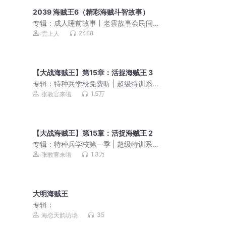
2039 海贼王6（精彩海贼斗智故事）
专辑：
成人睡前故事丨老雲故事会民间
故事大全丨伴睡哄睡怪哉
2488
雲上人
【大战海贼王】第15章：活捉海贼王 3
专辑：
特种兵学校免费听 | 超级特训系
列 | 八路叔叔
1.5万
张教官来啦
【大战海贼王】第15章：活捉海贼王 2
专辑：
特种兵学校第一季 | 超级特训系
列 | 少年特战队
1.3万
张教官来啦
大明海贼王
专辑：
35
海恋天韵坊场