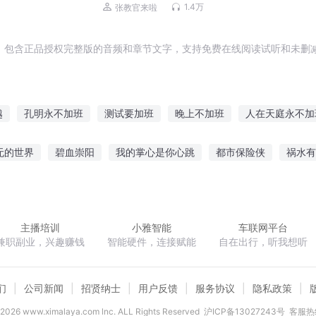
列 | 少年特战队
1.4万
张教官来啦
，包含正品授权完整版的音频和章节文字，支持免费在线阅读试听和未删减
越
孔明永不加班
测试要加班
晚上不加班
人在天庭永不加
绝世武僧
加1时间
青春一加一
深夜加班
绝品插班生
无的世界
碧血崇阳
我的掌心是你心跳
都市保险侠
祸水有
绝地求生之加点成神
顽世神算
你是个瘫子胡杨苏清涵
泛太阳系地球联邦旅游局
主播培训
小雅智能
车联网平台
兼职副业，兴趣赚钱
智能硬件，连接赋能
自在出行，听我想听
们
公司新闻
招贤纳士
用户反馈
服务协议
隐私政策
2026
www.ximalaya.com lnc. ALL Rights Reserved
沪ICP备13027243号
客服热线