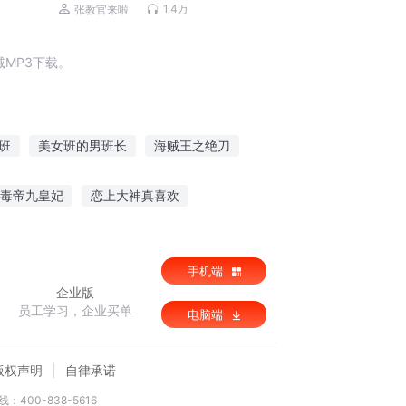
列 | 少年特战队
1.4万
张教官来啦
MP3下载。
班
美女班的男班长
海贼王之绝刀
云游三加二
穿越白加黑
绝色贼妃
毒帝九皇妃
恋上大神真喜欢
网游之全网我最强
钻石王牌之三振出局
手机端
企业版
员工学习，企业买单
电脑端
版权声明
自律承诺
：400-838-5616