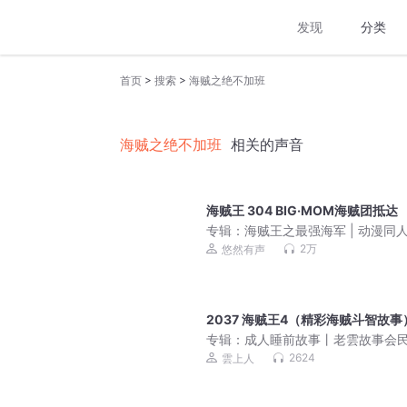
发现
分类
>
>
首页
搜索
海贼之绝不加班
海贼之绝不加班
相关的声音
海贼王 304 BIG·MOM海贼团抵达
专辑：
海贼王之最强海军 | 动漫同
人剧
2万
悠然有声
2037 海贼王4（精彩海贼斗智故事
专辑：
成人睡前故事丨老雲故事会
故事大全丨伴睡哄睡怪哉
2624
雲上人