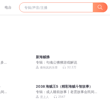
电台
新海贼狒
人多
专辑：
勾魂公狒狒游戏解说
32.3万
奏响岚的乐章
）
2038 海贼王5（精彩海贼斗智故事）
民间
专辑：
成人睡前故事丨老雲故事会民间
故事大全丨伴睡哄睡怪哉
2547
雲上人