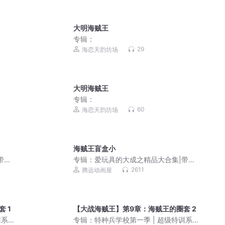
大明海贼王
专辑：
29
海恋天韵坊场
大明海贼王
专辑：
60
海恋天韵坊场
海贼王盲盒小
带你
专辑：
爱玩具的大成之精品大合集|带你
遨游玩具世界
2611
腾远动画屋
 1
【大战海贼王】第9章：海贼王的圈套 2
训系
专辑：
特种兵学校第一季 | 超级特训系