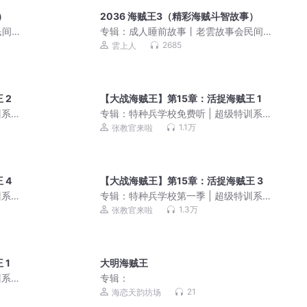
）
2036 海贼王3（精彩海贼斗智故事）
民间
专辑：
成人睡前故事丨老雲故事会民间
故事大全丨伴睡哄睡怪哉
2685
雲上人
 2
【大战海贼王】第15章：活捉海贼王 1
训系
专辑：
特种兵学校免费听 | 超级特训系
列 | 八路叔叔
1.1万
张教官来啦
 4
【大战海贼王】第15章：活捉海贼王 3
训系
专辑：
特种兵学校第一季 | 超级特训系
列 | 少年特战队
1.3万
张教官来啦
 1
大明海贼王
训系
专辑：
21
海恋天韵坊场