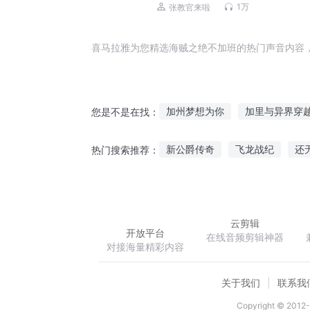
列 | 八路叔叔
1万
张教官来啦
喜马拉雅为您精选海贼之绝不加班的热门声音内容
加州梦想为你
加里与异界穿
您是不是在找：
海贼打不过就加入
海贼王之
新公爵传奇
飞龙战纪
还
热门搜索推荐：
催命判官加班中
加里加里
阴谋背后的阴谋
麟火之荡
云剪辑
开放平台
在线音频剪辑神器
对接海量精彩内容
关于我们
联系我
Copyright © 2012-