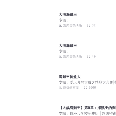
大明海贼王
专辑：
32
海恋天韵坊场
大明海贼王
专辑：
49
海恋天韵坊场
海贼王盲盒大
专辑：
爱玩具的大成之精品大合集|
遨游玩具世界
2666
腾远动画屋
【大战海贼王】第9章：海贼王的圈套
专辑：
特种兵学校免费听 | 超级特