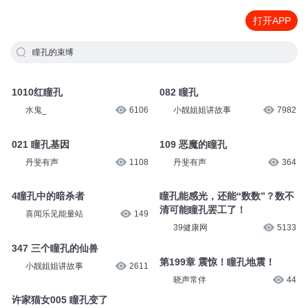
打开APP
瞳孔的束缚
1010红瞳孔
082 瞳孔
水鬼_
6106
小靓姐姐讲故事
7982
021 瞳孔基因
109 恶魔的瞳孔
丹斐有声
1108
丹斐有声
364
4瞳孔中的暗杀者
瞳孔能感光，还能“数数”？数不
清可能瞳孔罢工了！
喜闻乐见能量站
149
39健康网
5133
347 三个瞳孔的仙兽
第199章 震惊！瞳孔地震！