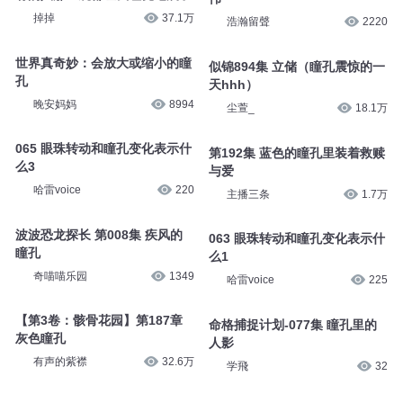
修远书苑
365
【第三季】第51集：直击瞳孔的
真相
君光闪耀
6756
我在娱乐圈炸鱼 1423 瞳孔地震
悠然有声
9254
《瞳孔》作者： 屠岸 朗诵：艳
伟
有的人那三观都让我瞳孔地震了
浩瀚留聲
2220
掉掉
37.1万
似锦894集 立储（瞳孔震惊的一
世界真奇妙：会放大或缩小的瞳
天hhh）
孔
尘萱_
18.1万
晚安妈妈
8994
第192集 蓝色的瞳孔里装着救赎
065 眼珠转动和瞳孔变化表示什
与爱
么3
主播三条
1.7万
哈雷voice
220