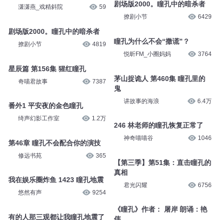
小靓姐姐讲故事
2611
晓声常伴
44
许家猫女005 瞳孔变了
剧场版2000。瞳孔中的暗杀者
潇潇燕_戏精斜院
59
撩剧小节
6429
剧场版2000。瞳孔中的暗杀者
瞳孔为什么不会“撒谎”？
撩剧小节
4819
悦昕FM_小圈妈妈
3764
星辰篇 第156集 猩红瞳孔
茅山捉诡人 第460集 瞳孔里的
奇喵君故事
7387
鬼
讲故事的海浪
6.4万
番外1 平安夜的金色瞳孔
绮声幻影工作室
1.2万
246 林老师的瞳孔恢复正常了
神奇喵喵谷
1046
第46章 瞳孔不会配合你的演技