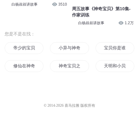
白杨叔叔讲故事
3510
周五故事《神奇宝贝》第10集-
作家训练
白杨叔叔讲故事
1.2万
您是不是在找：
帝少的宝贝
小异与神奇宝贝
宝贝你是谁
修仙在神奇宝贝
神奇宝贝之超能帝王
天明和小贝
神奇宝贝之至尊之路
数码宝贝起源
帝少的宝贝宠妻
神奇宝贝之华夏
数码宝贝之起源之自我
火源之起源
© 2014-
2026
喜马拉雅 版权所有
神奇宝贝的世界
神奇宝贝之阿血
宝贝我宠你
神奇宝贝之神奇宝贝大师之
神奇宝贝之小庄比的故事
重生之源源而来