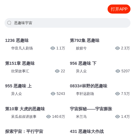
打开APP
恶趣味宇宙
1236 恶趣味
第792集 恶趣味
华音凡人剧场
1.1万
姣姣兮
2.3万
第151章 恶趣味
956 恶趣味 下
欣荣故事汇
22
异人众
5207
955 恶趣味 上
0833#林野的恶趣味
异人众
5243
李轩远剧场
7.5万
第10章 大虎的恶趣味
宇宙探秘——宇宙膨胀
呆瓜叔叔讲故事
140.6万
米兰马
1.4万
探索宇宙：平行宇宙
431 恶趣味大作战