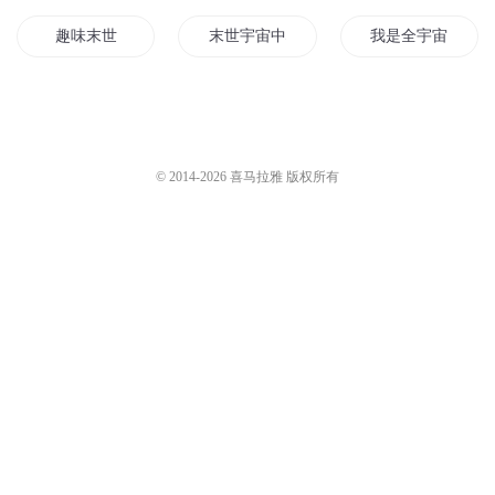
趣味末世
末世宇宙中心
我是全宇宙
如果这是神的恶趣味
恶趣教师
我有恶趣味系统
趣味一班
宇宙战歌
重生之一统宇宙
© 2014-
2026
喜马拉雅 版权所有
趣味三国
我的那个小宇宙哟
宇宙与宇宙之上
宇宙中的恶魔
趣味世界
趣味修仙
三重宇宙
宇宙全星传