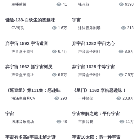
主播荣荣
41
锋叔叔
9390
谜途-138-白饮尘的恶趣味
宇宙
CV阿良
1.6万
沫沫音乐剧场
213
弃宇宙 1892 宇宙道音
弃宇宙 1282 宇宙之心
声音盒子剧社
6.7万
声音盒子剧社
8.6万
弃宇宙 1962 抓宇宙树灵
弃宇宙 1628 中等宇宙
声音盒子剧社
6.5万
声音盒子剧社
7.5万
《巡查组》第111集：恶趣味
《星门》1162 李皓恶趣味！
海涵生白月CV
293
一种侃侃
23.8万
宇宙
宇宙未解之谜：平行宇宙
沫沫音乐剧场
48
主播吕鹏
11万
宇宙有多高#宇宙未解之谜
宇宙10太阳：另一种宇宙