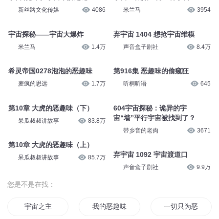
新丝路文化传媒
4086
米兰马
3954
宇宙探秘——宇宙大爆炸
弃宇宙 1404 想抢宇宙维模
米兰马
1.4万
声音盒子剧社
8.4万
希灵帝国0278泡泡的恶趣味
第916集 恶趣味的偷窥狂
麦疯的思远
1.7万
昕桐昕语
645
第10章 大虎的恶趣味（下）
604宇宙探秘：诡异的宇
宙“墙”平行宇宙被找到了？
呆瓜叔叔讲故事
83.8万
带乡音的老肉
3671
第10章 大虎的恶趣味（上）
弃宇宙 1092 宇宙渡道口
呆瓜叔叔讲故事
85.7万
声音盒子剧社
9.9万
您是不是在找：
宇宙之主
我的恶趣味女友
一切只为恶趣味