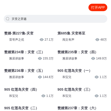
打开APP
灾变之穿越
赘婿-第227集-灾变
第685集 灾变将至
雷哥声之优
27.1万
阅文有声
48万
赘婿第234章：灾变（三）
赘婿第235章：灾变（四）
雅居讲故事
155.3万
雅居讲故事
149.9万
赘婿第236章：灾变（五）
905 红莲岛灾变（一）
雅居讲故事
144.8万
和宝兒
1.1万
905 红莲岛灾变（四）
905 红莲岛灾变（三）