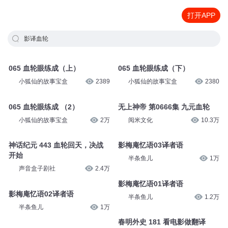
打开APP
影译血轮
065 血轮眼练成（上）
065 血轮眼练成（下）
小狐仙的故事宝盒
2389
小狐仙的故事宝盒
2380
065 血轮眼练成 （2）
无上神帝 第0666集 九元血轮
小狐仙的故事宝盒
2万
阅米文化
10.3万
神话纪元 443 血轮回天，决战
影梅庵忆语03译者语
开始
半条鱼儿
1万
声音盒子剧社
2.4万
影梅庵忆语01译者语
影梅庵忆语02译者语
半条鱼儿
1.2万
半条鱼儿
1万
春明外史 181 看电影做翻译