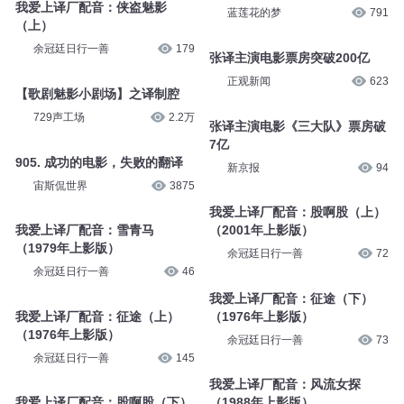
我爱上译厂配音：侠盗魅影
蓝莲花的梦
791
（上）
余冠廷日行一善
179
张译主演电影票房突破200亿
正观新闻
623
【歌剧魅影小剧场】之译制腔
729声工场
2.2万
张译主演电影《三大队》票房破
7亿
905. 成功的电影，失败的翻译
新京报
94
宙斯侃世界
3875
我爱上译厂配音：股啊股（上）
我爱上译厂配音：雪青马
（2001年上影版）
（1979年上影版）
余冠廷日行一善
72
余冠廷日行一善
46
我爱上译厂配音：征途（下）
我爱上译厂配音：征途（上）
（1976年上影版）
（1976年上影版）
余冠廷日行一善
73
余冠廷日行一善
145
我爱上译厂配音：风流女探
我爱上译厂配音：股啊股（下）
（1988年上影版）