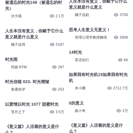
人生本没有意义，你赋予它什么
被遗忘的时光148（被遗忘的时
意义就是什么意义
光）
橘子说剧
3706
汐大喵
2.1万
思考人生意义无意义！
人生本没有意义，你赋予它什么
意义就是什么意义
管理心理学教授鞠强
2608
橘子说局
5187
14时光
时光雨
茶话知行
66
邦妮卡FM
287
如果我有时光机19如果我有时光
机
时光信箱 023- 时光褶皱
米小圈
2712.7万
泰鸢依伊
253
0的意义
以爱情以时光 1077 甜蜜时光
曲小奇
1万
雪月之下
3.5万
《意义篇》人活着的意义是什
《意义篇》人活着的意义是什
么？
么？