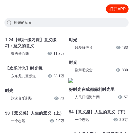
打开APP
时光的意义
1.24【试听·练习课】意义练
时光
习：意义的意义
只爱好声音
483
费勇修心课
11.7万
时光
【欢乐时光】时光机
剧舞吧设念
830
东东龙儿童频道
28.1万
好时光在成都保利时光里
时光
人民日报海外网
57
沫沫音乐剧场
73
54【意义感】人生的意义（下）
53【意义感】人生的意义（上）
一个志远
2.8万
一个志远
2.9万