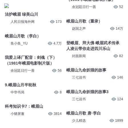
余冠廷日行一善
52
法护峨眉 绿美山川
峨眉山月歌（重录）
人民日报海外网
173
赵国之声
14万
峨眉山月歌（李白）
登峨眉、拜大佛 峨眉武术传承
鱼小鱼_YU
4.7万
人凌云带你走进四川乐山
封面新闻
82
我爱上译厂配音：剑魂（下）
（1981年峨眉电影制片版）
峨眉山九命妖猫的故事
余冠廷日行一善
56
三七说书
146
9.峨眉山月半轮秋
峨眉山九命妖猫的故事3
中华书局
8
三七说书
124
科考知识卡7：峨眉山
峨眉山月歌 唐·李白
小猪屏蓬
3814
少儿精选
1899