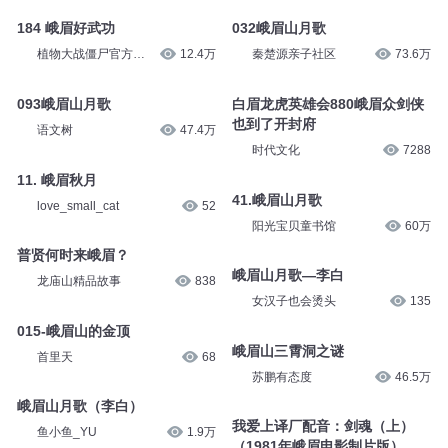
184 峨眉好武功
032峨眉山月歌
植物大战僵尸官方频
12.4万
秦楚源亲子社区
73.6万
道
093峨眉山月歌
白眉龙虎英雄会880峨眉众剑侠
也到了开封府
语文树
47.4万
时代文化
7288
11. 峨眉秋月
41.峨眉山月歌
love_small_cat
52
阳光宝贝童书馆
60万
普贤何时来峨眉？
峨眉山月歌—李白
龙庙山精品故事
838
女汉子也会烫头
135
015-峨眉山的金顶
峨眉山三霄洞之谜
首里天
68
苏鹏有态度
46.5万
峨眉山月歌（李白）
我爱上译厂配音：剑魂（上）
鱼小鱼_YU
1.9万
（1981年峨眉电影制片版）