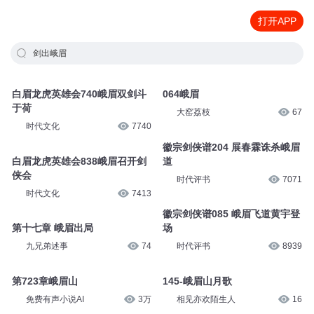
打开APP
剑出峨眉
白眉龙虎英雄会740峨眉双剑斗
064峨眉
于荷
大窑荔枝
67
时代文化
7740
徽宗剑侠谱204 展春霖诛杀峨眉
白眉龙虎英雄会838峨眉召开剑
道
侠会
时代评书
7071
时代文化
7413
徽宗剑侠谱085 峨眉飞道黄宇登
第十七章 峨眉出局
场
九兄弟述事
74
时代评书
8939
第723章峨眉山
145-峨眉山月歌
免费有声小说AI
3万
相见亦欢陌生人
16