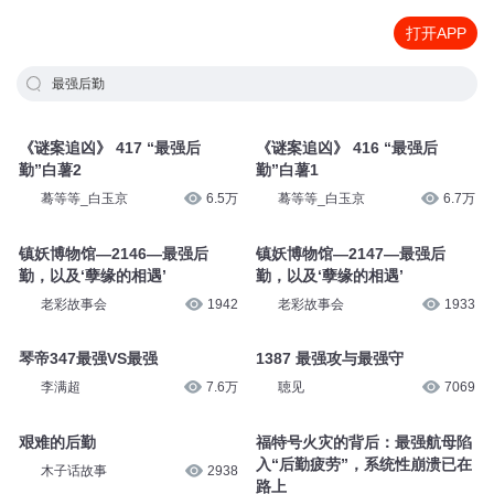
打开APP
最强后勤
《谜案追凶》 417 “最强后
《谜案追凶》 416 “最强后
勤”白薯2
勤”白薯1
蓦等等_白玉京
6.5万
蓦等等_白玉京
6.7万
镇妖博物馆—2146—最强后
镇妖博物馆—2147—最强后
勤，以及‘孽缘的相遇’
勤，以及‘孽缘的相遇’
老彩故事会
1942
老彩故事会
1933
琴帝347最强VS最强
1387 最强攻与最强守
李满超
7.6万
聴见
7069
艰难的后勤
福特号火灾的背后：最强航母陷
入“后勤疲劳”，系统性崩溃已在
木子话故事
2938
路上