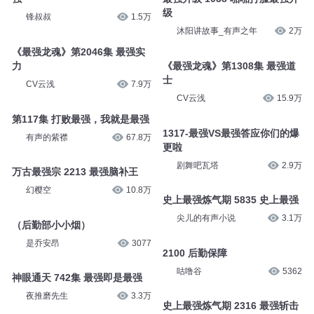
级
锋叔叔
1.5万
沐阳讲故事_有声之年
2万
《最强龙魂》第2046集 最强实
力
《最强龙魂》第1308集 最强道
士
CV云浅
7.9万
CV云浅
15.9万
第117集 打败最强，我就是最强
1317-最强VS最强答应你们的爆
有声的紫襟
67.8万
更啦
剧舞吧瓦塔
2.9万
万古最强宗 2213 最强脑补王
幻樱空
10.8万
史上最强炼气期 5835 史上最强
尖儿的有声小说
3.1万
（后勤部小小烟）
是乔安昂
3077
2100 后勤保障
咕噜谷
5362
神眼通天 742集 最强即是最强
夜推磨先生
3.3万
史上最强炼气期 2316 最强斩击