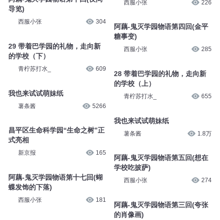
西服小张
226
导览)
西服小张
304
阿藕-鬼灭学园物语第四回(金平
糖事变)
29 带着巴学园的礼物，走向新
西服小张
285
的学校（下）
青柠苏打水_
609
28 带着巴学园的礼物，走向新
的学校（上）
我也来试试萌妹纸
青柠苏打水_
655
薯条酱
5266
我也来试试萌妹纸
昌平区生命科学园“生命之树”正
薯条酱
1.8万
式亮相
新京报
165
阿藕-鬼灭学园物语第五回(想在
学校吃披萨)
阿藕-鬼灭学园物语第十七回(蝴
西服小张
274
蝶发饰的下落)
西服小张
181
阿藕-鬼灭学园物语第三回(夸张
的肖像画)