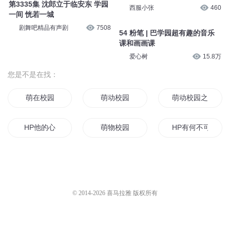
第3335集 沈郎立于临安东 学园
西服小张
460
一间 恍若一城
剧舞吧精品有声剧
7508
54 粉笔 | 巴学园超有趣的音乐
课和画画课
爱心树
15.8万
您是不是在找：
萌在校园
萌动校园
萌动校园之我的青
HP他的心
萌物校园
HP有何不可
萌学园之续集之圣光公主
萌学园之时空穿梭
萌学园1樱花之恋
萌学园里的大佬
hp哈利的日记
庄园萌物语
© 2014-
2026
喜马拉雅 版权所有
HP之向阳开
重生的HP
萌学园之为爱奋斗