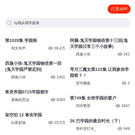
打开APP
hp我从萌学园来
第1028集 学园祭
阿藕-鬼灭学园物语第十三回(鬼
灭学园日常三个小故事)
阅文有声
38.4万
西服小张
261
西服小张-鬼灭学园物语第一回
(鬼灭学园严禁迟到)
穹月三魔女第122集 让我参加学
园祭？！
西服小张
1401
望月幽殇
2
希灵帝国0715学园都市
第749集 女校学园的窗户
麦疯的思远
8383
玥伶繁星
1647
架空犯 12 春实学园
26 巴学园的最后时光（下）
白夜剧场
10.5万
青柠苏打水_
649