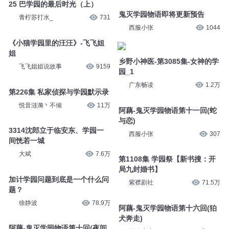
25 巴学园的最后时光（上）
鬼灭学园物语即将更新预告
青柠苏打水_
731
西服小张
1044
《小猫学园里的汪汪》-飞飞姐
姐
乡野小神医-第3085集-女神的学
飞飞姐姐说故事
9159
园_1
广东畅读
1.2万
第226集 私家侦探与学园默示录
悦音涟漪丶不倾
11万
阿藕-鬼灭学园物语第十一回(蛇
与恋)
3314沈郎立于临安东、学园一
西服小张
307
间恍若一城
大斌
7.6万
第1108集 学园祭【新书搜：开
局九封婚书】
加计学园问题到底是一个什么问
紫襟剧社
71.5万
题？
徐静波
78.9万
阿藕-鬼灭学园物语第十六回(狛
犬奔走)
阿藕-鬼灭学园物语第十回(夜间