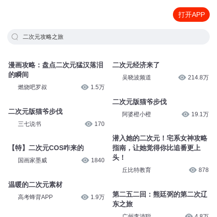
打开APP
二次元攻略之旅
漫画攻略：盘点二次元猛汉落泪
二次元经济来了
的瞬间
吴晓波频道
214.8万
燃烧吧罗叔
1.5万
二次元版猫爷步伐
二次元版猫爷步伐
阿婆橙小橙
19.1万
三七说书
170
潜入她的二次元！宅系女神攻略
【特】二次元COS咋来的
指南，让她觉得你比追番更上
头！
国画家墨威
1840
丘比特教育
878
温暖的二次元素材
第二五二回：熊廷弼的第二次辽
高考蜂背APP
1.9万
东之旅
广州李沛聪
4.8万