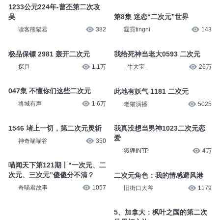
1233公元224年-曹丕第二次攻
吴
第8集 迷恋“二次元”世界
读客熊猫君
382
霆霓tingni
143
极品保镖 2981 轰开二次元
我给死神当老大0593 二次元
探月
1.1万
_牛大宝_
26万
047集 不懂你们这些二次元
此地有妖气 1181 二次元
将城有声
1.6万
老猫演播
5025
1546 堵上一切，第二次元灵斩
我真没想当男神1023二次元恋
爱
神奇喵喵谷
350
狐狸INTP
4万
喵闻天下第121期丨“一次元、二
次元、三次元”傻傻分不清？
二次元角色：我的情感避风港
奇喵君故事
1057
旧街口大爷
1179
5、加拿大：枫叶之国的第二次