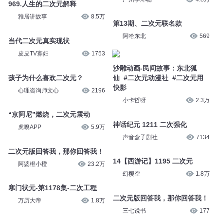
969.人生的二次元解释
雅居讲故事
8.5万
第13期、二次元联名款
阿哈东北
569
当代二次元真实现状
皮皮TV寡妇
1753
沙雕动画-民间故事：东北狐
孩子为什么喜欢二次元？
仙 #二次元动漫社 #二次元用
快影
心理咨询师文心
2196
小卡哲呀
2.3万
“京阿尼”燃烧，二次元震动
神话纪元 1211 二次强化
虎嗅APP
5.9万
声音盒子剧社
7134
二次元版回答我，那你回答我！
14【西游记】1195 二次元
阿婆橙小橙
23.2万
幻樱空
1.8万
寒门状元-第1178集-二次工程
二次元版回答我，那你回答我！
万历大帝
1.8万
三七说书
177