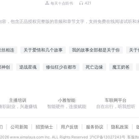
黑柳彻子代表作 | 正面管教、养育男
421
每天十点听书
孩、女孩 | 和小王子并列的世界级童书
内容，包含正品授权完整版的音频和章节文字，支持免费在线阅读试听和未
丝丝相连
关于爱情和几个故事
我的故事全部都是关于你
关于
有关于东邪的故事
三千青丝如云兮
关于火的故事
西出阳
限神创
逆战星魂
修仙狂少在都市
死亡边缘
魔王奶爸
于你关于我们
那是关于我们的爱情故事
万重仙关路
那些有关
武道乾坤录
怠惰骑士求求你不要催更
我是假面骑士王
幻
主播培训
小雅智能
车联网平台
兼职副业，兴趣赚钱
智能硬件，连接赋能
自在出行，听我想听
们
公司新闻
招贤纳士
用户反馈
服务协议
隐私政策
2026
www.ximalaya.com lnc. ALL Rights Reserved
沪ICP备13027243号
客服热线