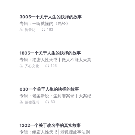
3005一个关于人生的抉择的故事
专辑：
一听就懂的《易经》
163
御音坊
1805一个关于人生的抉择的故事
专辑：
绝密人性天书丨做人不能太天真
126
齐心文化
030一个关于人生的抉择的故事
专辑：
老案新说：尘封罪案录丨大案纪
实丨真实案件丨免费
63
紫襟说书
1202一个关于改名字的真实故事
专辑：
绝密人性天书| 老狐狸处事法则