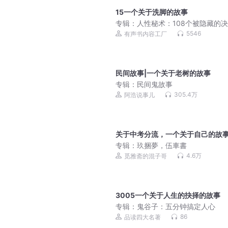
15一个关于洗脚的故事
专辑：
人性秘术：108个被隐藏的
关
5546
有声书内容工厂
民间故事|一个关于老树的故事
专辑：
民间鬼故事
305.4万
阿浩说事儿
关于中考分流，一个关于自己的故
专辑：
玖捆夢，伍車書
4.6万
觅雅斋的混子哥
3005一个关于人生的抉择的故事
专辑：
鬼谷子：五分钟搞定人心
86
品读四大名著