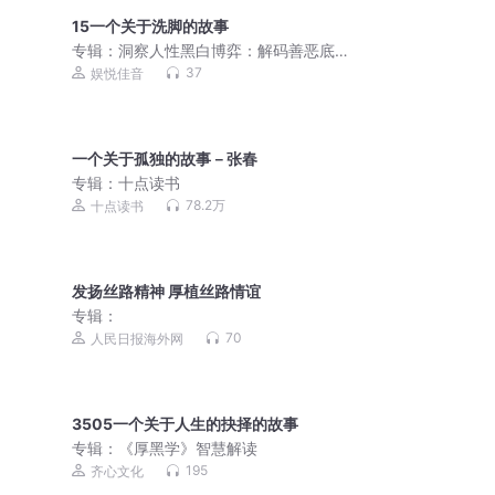
15一个关于洗脚的故事
专辑：
洞察人性黑白博弈：解码善恶底
色丨人性真相
37
娱悦佳音
一个关于孤独的故事－张春
专辑：
十点读书
78.2万
十点读书
发扬丝路精神 厚植丝路情谊
专辑：
70
人民日报海外网
3505一个关于人生的抉择的故事
专辑：
《厚黑学》智慧解读
195
齐心文化