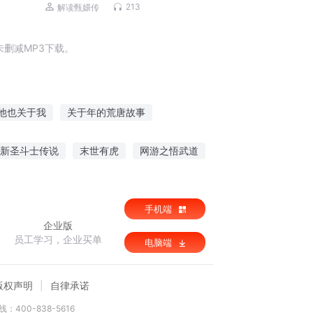
213
解读甄嬛传
删减MP3下载。
他也关于我
关于年的荒唐故事
关无故人征西将军传
有关时间的小故事
新圣斗士传说
末世有虎
网游之悟武道
青春的故事
年少的故事关于你
丝路丝路
域之城
手机端
企业版
员工学习，企业买单
电脑端
版权声明
自律承诺
：400-838-5616