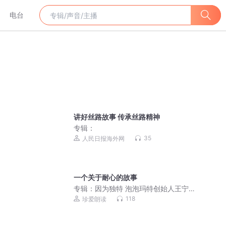
电台
讲好丝路故事 传承丝路精神
专辑：
35
人民日报海外网
一个关于耐心的故事
专辑：
因为独特 泡泡玛特创始人王宁从
杂货铺到IP世界的跋
118
珍爱朗读