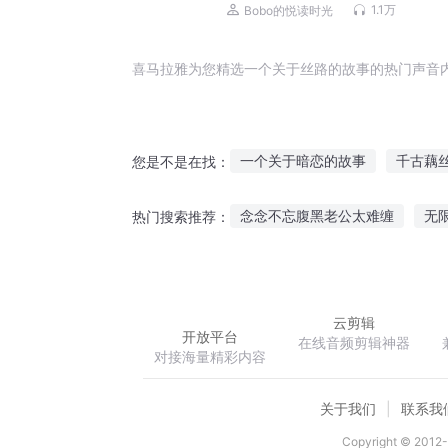
1.1万
Bobo的悦读时光
喜马拉雅为您精选一个关于丝路的故事的热门声音
一个关于暗恋的故事
千古藕
您是不是在找：
有关你的我都记得
丝丝入味
念念不忘腹黑老公太难缠
无
热门搜索推荐：
当□□丝有了异能
关于我关
地球邪少
残辉序章毁灭之初
云剪辑
开放平台
在线音频剪辑神器
对接海量精彩内容
关于我们
联系我
Copyright © 2012-