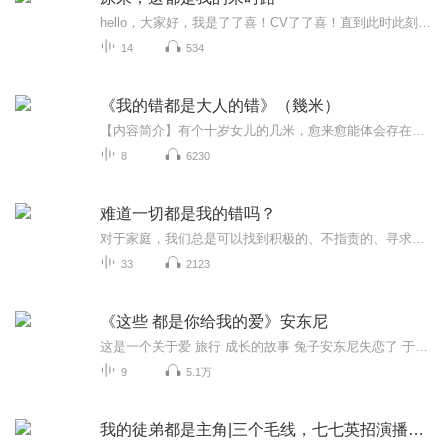
hello，大家好，我是了了喜！CV了了喜！直到此时此刻，才理解到班班说的那句话的含金量～我们总是在努力中收获到快乐与感动，一路携手来时路的伙伴们，让我坚定到此处的贵人-雪夜东行师兄，指引陪伴的班班，负责敬业的火柴不点火师兄，每天准点、大方有趣...
14
534
《我的错都是大人的错》（幾米）
【内容简介】有个十岁女儿的几米，愈来愈能体会存在于大人与小孩之间的矛盾——明明有浓浓的爱，却常常搞得彼此怒目而视，眼看着可爱的天使在下一秒钟化身成恶魔。身为父亲的几米头痛而无奈，身为创作者的几米却看到了孩子渴望被理解的心灵。于是，和孩子...
8
6230
难道一切都是我的错吗？
对于家庭，我们总是可以找到积极的、不指责的、寻求改变的态度。每个人都不自由，每个人也都是自由的。
33
2123
《这些 都是你给我的爱》安东尼
这是一个关于爱 旅行 成长的故事 兔子安东尼失恋了 于是他踏上了旅程 寻找一颗开满鲜花的树 旅行中 他认识了一些新的朋友 对人生和爱 也有了新的体会
9
5.1万
我的徒弟都是主角|三个毛线，七七英招演播【双播】我的徒弟都是主角|搞笑懒人修仙