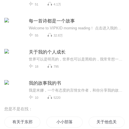
51
4.1万
每一首诗都是一个故事
Welcome to VIPKID morning reading！ 点击进入我的关注里，或者搜索“VIPKID少儿英语”进入关注，VIPKID官方账号已经开通了！点击我的关注进入哦，《家长V课堂》《北美外教读睡前故事》《外教读故事 小王子 The Little Prince》，更多精彩等你发现！ 请关注“VIPKID少儿英语”获取更多内容
55
32.8万
关于我的个人成长
世界可以是明亮的，世界也可以是黑暗的，我常常想一个人的世界会是怎样的，可有些事情不用你多想，你只要去做，自然会有。我想成为一个明亮的人，去拥抱太阳与星辰，去感受世界万物的美好，也想驻足于这里成为有声的专宠，成为你的小耳朵~
18
795
我的故事我的书
我是米娜，一个有态度的言情女作者，和你分享我的故事，我的书，我的观点，我的态度，故事背后的故事..主要作品（有声已上架）：《宠你半生风情》《总裁大叔甜宠妻》（已完结）《离婚了，还能找你吗？》（已完结）《南半球的寂寞》（已完结）《宠你半生风情|番外》（广播剧|已完结）《娘们儿，姐们儿》（播客：主创） Life goes on, the story must go on!
10
5220
您是不是在找：
有关于东邪的故事
小小部落
关于他也关于我