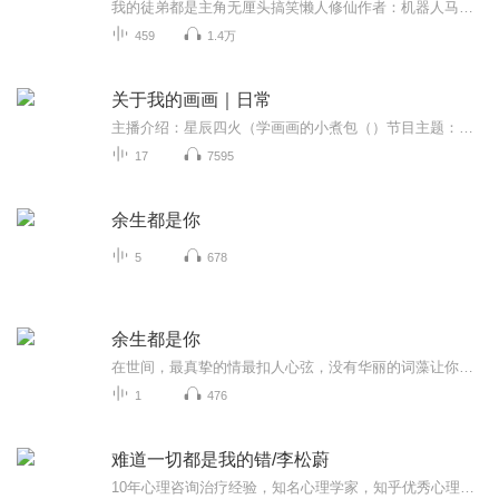
我的徒弟都是主角无厘头搞笑懒人修仙作者：机器人马文演播：三个毛线，七七英招
459
1.4万
关于我的画画｜日常
主播介绍：星辰四火（学画画的小煮包（）节目主题：四火平时画画的小经验和稿件分享！适合谁听：四火的粉粉！更新频率：剪视频了就更新嘿嘿，放假更新快！主播寄语：希望大家看了之后可以学到一点东西哈哈，有建议或者想看的东西可以评论区告诉我呀祝大家...
17
7595
余生都是你
5
678
余生都是你
在世间，最真挚的情最扣人心弦，没有华丽的词藻让你感受到虚幻缥缈，只有最直白和真诚的言语击中你的心。往后时光里，余生都是你。
1
476
难道一切都是我的错/李松蔚
10年心理咨询治疗经验，知名心理学家，知乎优秀心理学答主刷新认知误区解决每个人都会遇到的亲密关系困境、育儿难题：关系黑洞