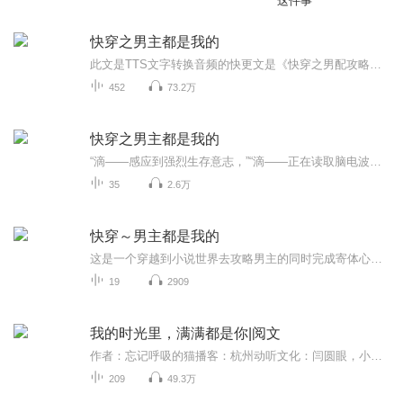
这件事
快穿之男主都是我的
此文是TTS文字转换音频的快更文是《快穿之男配攻略》的上部（是作者大大的第一本小说，前面文笔比较青涩，后面越来越精彩，大家一定要坚持听下去哦）“滴——感应到强烈生存意志，”“滴——正在读取脑电波——”“滴——正在检查是否符合要求——”“滴—...
452
73.2万
快穿之男主都是我的
“滴——感应到强烈生存意志，”“滴——正在读取脑电波——”“滴——正在检查是否符合要求——”“滴——要求符合，正在入侵脑电波——”“5—4—3—2—1入侵成功”“宿主您好！我是攻略系统升级版0051号，很高兴为您服务，接下来我们会相处很久很久很久~希望我们相处愉快！”ps.1.手机录制声音比较小，介意的慎点。2.只是无聊录制，所以有可能断更。
35
2.6万
快穿～男主都是我的
这是一个穿越到小说世界去攻略男主的同时完成寄体心愿的文。LYZ19960124LYZ加微信进群交流。加微信时备注‘书友’才能快速进群。
19
2909
我的时光里，满满都是你|阅文
作者：忘记呼吸的猫播客：杭州动听文化：闫圆眼，小羊同学简介：已出版，出版名《我的时光里，满满都是你》 恋爱第三天，顾屿将唐悠然堵在角落里，似笑非笑、优哉游哉地看着她道： “我想和你在一起。” “啊？”唐悠然一脸懵逼地看着他，声音结结巴巴道：“咱们……咱们不是已经在一起了吗？” ...
209
49.3万