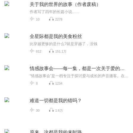
关于我的世界的故事（作者废稿）
作者写了四年的长篇小说......
10
2278
全星际都是我的美食粉丝
比穿越更惨的是什么?就是穿越了，没钱
812
151.1万
情感故事会——每一集，都是一次关于爱的深度对话
“情感故事会”是一档专注于探讨爱与成长的声音播客。在这里，我们讲述关于爱情、亲密关系、个人成长的真实故事，拆解隐藏在日常情感中的深层逻辑。无论是如何经营幸福的伴侣关系，还是在现代社会中寻找自我与独立，我们都希望通过温暖的声音，陪你一起思...
8
1234
难道一切都是我的错吗？
30
1.6万
原来，这都是我的来时路