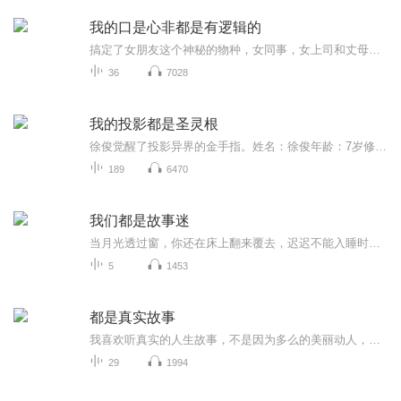
我的口是心非都是有逻辑的
搞定了女朋友这个神秘的物种，女同事，女上司和丈母娘通通不在话下！
36
7028
我的投影都是圣灵根
徐俊觉醒了投影异界的金手指。姓名：徐俊年龄：7岁修为：人剑合一天赋：剑道圣体，剑心通明高二武科期末考，徐俊仗着新领悟的人剑合一，一举登上全班第一，年级前三的宝座。 而后一年，入先天，开天门，蜕凡成仙！高考后，百剑成图，千剑成阵，一代...
189
6470
我们都是故事迷
当月光透过窗，你还在床上翻来覆去，迟迟不能入睡时，不如听我给你讲个故事吧。 不过，我的睡前故事里可没有公主与龙的爱恨情仇，更没有大兔子与小兔子的你侬我侬，只有一个个纠葛、复仇、丑陋的故事让你忍不住大呼「是人性的泯灭还是道德的沦丧」！
5
1453
都是真实故事
我喜欢听真实的人生故事，不是因为多么的美丽动人，而是因为故事里面的人和事都是真实存在过的，可以让你触摸到最真实的感动。这故事里有你，而我也只能是故事。
29
1994