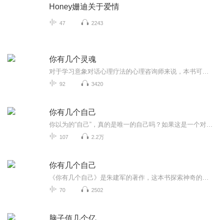
Honey姗迪关于爱情
47
2243
你有几个灵魂
对于学习意象对话心理疗法的心理咨询师来说，本书可以是一本教学参考书，心理师可以以此书为指导，进行日常的咨询工作和自我成长。对于其他学家，本书可以作为知识性读物，增进对人格的理解，也可以对他们的工作给予启发。而对于非心理学专业人员、心理学...
92
3420
你有几个自己
你以为的“自己”，真的是唯一的自己吗？如果这是一个对“自己”的认知陷阱，你有能力识别并成功地突围而出吗？ 本书将奇妙而有趣的“拆人术”展示给你，助你彻底看清心灵世界的多重人格奥秘，步步突破对“自己”了解的局限，晋阶到更深入，精准的自知高境...
107
2.2万
你有几个自己
《你有几个自己》是朱建军的著作，这本书探索神奇的人格世界，通过人格意向分解技术，找出一个人心中各个子人格的方法。
70
2502
脑子值几个亿