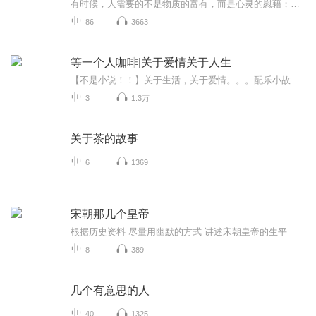
有时候，人需要的不是物质的富有，而是心灵的慰藉；不是甜言蜜语的左右，而是相通的懂得。关乎于情，因为动心；感动于心，因为认真。一段话入心，只因触碰心灵；一行泪流下，只因瓦解脆弱。人生中有朋友是幸福，有知己是难得，有知心是难求难得。风雨时，...
86
3663
等一个人咖啡|关于爱情关于人生
【不是小说！！】关于生活，关于爱情。。。配乐小故事，美文欣赏。每个人都在等一个能够看到你与众不同的人。
3
1.3万
关于茶的故事
6
1369
宋朝那几个皇帝
根据历史资料 尽量用幽默的方式 讲述宋朝皇帝的生平
8
389
几个有意思的人
40
1325