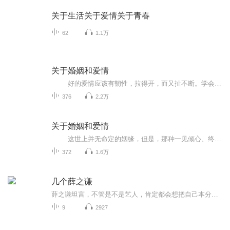
关于生活关于爱情关于青春
62
1.1万
关于婚姻和爱情
好的爱情应该有韧性，拉得开，而又扯不断。学会用理解的，欣赏的眼光去看对方，而不是以自以为是的关心去管对方。爱不是改变对方，而是相互成长；爱不是依赖彼此，而是相互信赖。我不是你的一半，你也不是我的一半，我不属于你，你也不属于我...
376
2.2万
关于婚姻和爱情
这世上并无命定的姻缘，但是，那种一见倾心、终生眷恋的爱情，的确有具有一种命运般的力量。爱情之所以美，因为它是心灵的默默体味，是心甘情愿的理解包容，是共担风雨的不离不弃，是清浅岁月下动人的温暖。一般来说，爱情的质量取决于相爱者...
372
1.6万
几个薛之谦
薛之谦坦言，不管是不是艺人，肯定都会想把自己本分的工作做到最好，下一次就要更好，但之后该如何超越？万一不好又要如何坚持信念继续走下去？所以不管是创作或是表演，只要是工作的时候他都会给自己非常大的压力，希望鞭策自己尽一切所能做到最好，不要...
9
2927