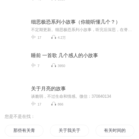
细思极恐系列小故事（你能听懂几个？）
不定期更新。细思极恐系列小故事，听完后深思，在脊背发凉的同时还带着警醒和哲理，每一则小故事将在下一则小故事里揭晓答案，欢迎喜欢推理、惊悚、恐怖的小伙伴关注、订阅。因为全程都是自己搜集素材、构思、写稿、演播加后期，为保证质量，更新频率降低...
17
4.2万
睡前 一首歌 几个感人的小故事
7
3950
关于月亮的故事
谈脆弱，不过生命和情感。微信：370840134
17
866
您是不是在找：
那些有关青春的故事
关于我关于你关于我们
有关时间的小故事