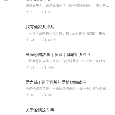
掙錢靠努力，還是靠腦子？《腦子值幾個億》，帶你解鎖 財商思維、創業機會、認知突破、AI應用、效率提升，讓你用對方法掙對的錢！這裡不講省錢雞湯，只聊真正改變財富命運的底層邏輯。這裡不賣空洞勵志，只拆解普通人如何突破傳統思維，打造自己的高價值系...
12
758
我有仙家几个兵
有传承宝藏的有传承房子的，还有传承地皮的，更有传承赌债的，而我传承的却是祖祖辈辈传下来的一些仙家几个兵，这些兵常被称仙家。仙家有动物仙也有寺庙里的仙，更有祖先，还有死去的人或修道有一定道行的，这些因为千丝万缕的因果关系而抱恨或讨债的...
31
13.4万
民间恐怖故事｜戾谈｜你敢听几个？
《民间恐怖故事｜戾谈｜你敢听几个？》汇集了各种令人毛骨悚然的故事，深入挖掘那些世代相传的恐怖传说。从偏僻山村的幽灵传闻，到城市深处藏匿的诡异案件，故事情节扣人心弦，在细节描写中带来毛骨悚然的真实体验。每一个故事都充满了未知的悬念和无法解...
33
4090
爱之殇 | 关于背叛的爱情婚姻故事
当爱情遭遇背叛，当忠诚遭遇出轨。每一个甜蜜的瞬间都可能瞬间化为乌有，每一句承诺都可能在背后悄然崩塌。每一个故事都是一段情感的旅程，每一个角色都是一颗受伤的心灵。在故事里，去感受心碎的灵魂。在故事里，去聆听忏悔的声音。
65
906
关于爱情这件事