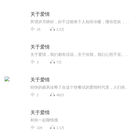
关于爱情
所谓岁月静好，好不过能有个人知你冷暖，懂你悲欢，愿你期待的所有美好，如期而至...
25
3.2万
关于爱情
关于爱情，我们都有话说，关于你我，我们心照不宣。。。出品：士兵小站音乐台/主编/美工/文案/剪辑：子恒/监制：浩然/外宣：向南/播音：一凡/听友互动群：277072910/电台招聘群：277072003/只有你想不到的，没有你听不到的，士兵小站，你我的心灵驿站。
3
7万
关于爱情
轻快的曲风诠释了在这个快餐试的爱情时代里，人们依旧期待着美好爱情的到来，男孩系上领带，精心装扮自己幻想着女孩风中摇摆的长裙与划过肩膀的发丝理想的爱情不就是这样吗？你躺在我的怀里，我看着你撒娇任性我们共同看遍世界的美好。。。...
2
4823
关于爱情
和你一起聊情感
229
1.1万