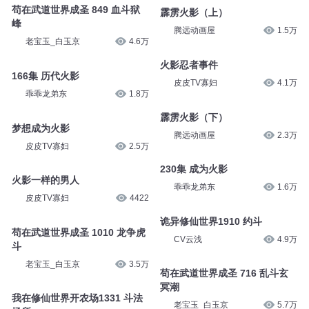
苟在武道世界成圣 849 血斗狱
霹雳火影（上）
峰
腾远动画屋
1.5万
老宝玉_白玉京
4.6万
火影忍者事件
166集 历代火影
皮皮TV寡妇
4.1万
乖乖龙弟东
1.8万
霹雳火影（下）
梦想成为火影
腾远动画屋
2.3万
皮皮TV寡妇
2.5万
230集 成为火影
火影一样的男人
乖乖龙弟东
1.6万
皮皮TV寡妇
4422
诡异修仙世界1910 约斗
苟在武道世界成圣 1010 龙争虎
CV云浅
4.9万
斗
老宝玉_白玉京
3.5万
苟在武道世界成圣 716 乱斗玄
冥潮
我在修仙世界开农场1331 斗法
老宝玉_白玉京
5.7万