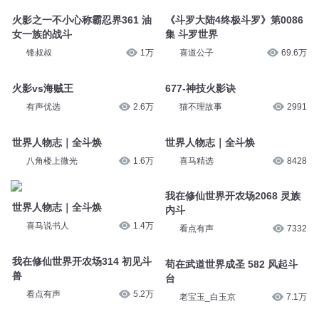
火影之一不小心称霸忍界361 油
《斗罗大陆4终极斗罗》第0086
女一族的战斗
集 斗罗世界
锋叔叔
1万
喜道公子
69.6万
火影vs海贼王
677-神技火影诀
有声优选
2.6万
猫不理故事
2991
世界人物志｜全斗焕
世界人物志｜全斗焕
八角楼上微光
1.6万
喜马精选
8428
我在修仙世界开农场2068 灵族
世界人物志｜全斗焕
内斗
喜马说书人
1.4万
看点有声
7332
我在修仙世界开农场314 初见斗
苟在武道世界成圣 582 风起斗
兽
台
看点有声
5.2万
老宝玉_白玉京
7.1万