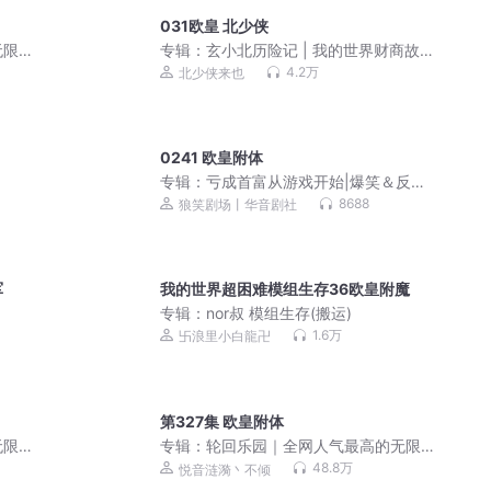
031欧皇 北少侠
无限
专辑：
玄小北历险记 | 我的世界财商故
事·北少侠
4.2万
北少侠来也
0241 欧皇附体
专辑：
亏成首富从游戏开始|爆笑＆反套
路|动漫同期|多人剧
8688
狼笑剧场丨华音剧社
军
我的世界超困难模组生存36欧皇附魔
专辑：
nor叔 模组生存(搬运)
1.6万
卐浪里小白龍卍
第327集 欧皇附体
无限
专辑：
轮回乐园｜全网人气最高的无限
流
48.8万
悦音涟漪丶不倾