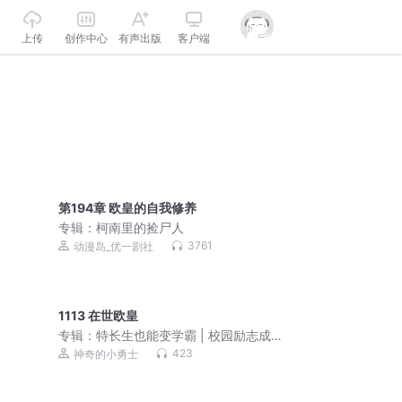
上传
创作中心
有声出版
客户端
第194章 欧皇的自我修养
专辑：
柯南里的捡尸人
3761
动漫岛_优一剧社
1113 在世欧皇
专辑：
特长生也能变学霸 | 校园励志成
长故事
423
神奇的小勇士