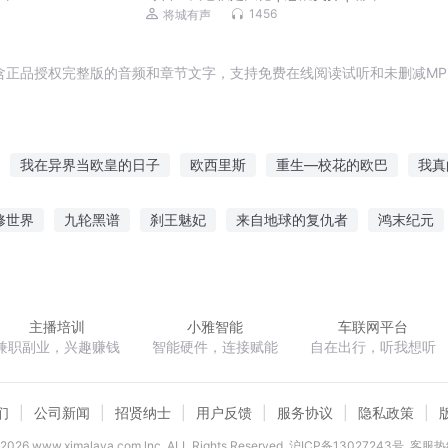
笑 | 奇门秘术 | 多人有声剧
1456
将城有声
含正品授权完整版的音频和章节文字，支持免费在线阅读试听和未删减MP
我在异界当欧皇的日子
欧西里斯
重生—校花的欧巴
我真
欧阳不说
布欧布欧布欧
欧皇跪了
雷神欧明
我是你欧巴
修世界
九轮黑谱
刹王魅妃
来自地球的复仇者
鸿末纪元
北欧女神
极品辉少
异世荒岛记
顽世神算
苹果冒险by黯然销混蛋
主播培训
小雅智能
车联网平台
兼职副业，兴趣赚钱
智能硬件，连接赋能
自在出行，听我想听
们
公司新闻
招贤纳士
用户反馈
服务协议
隐私政策
2026
www.ximalaya.com lnc. ALL Rights Reserved
沪ICP备13027243号
客服热线