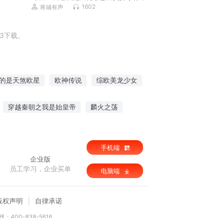
笑 | 奇门秘术 | 多人有声剧
1602
将城有声
3下载。
的是天煞欧星
欧神传说
综欧美龙少女
欧少宠妻如宝
网游之最强欧皇系统
穿越秦朝之我是始皇帝
麟火之荡
手机端
企业版
员工学习，企业买单
电脑端
版权声明
自律承诺
：400-838-5616