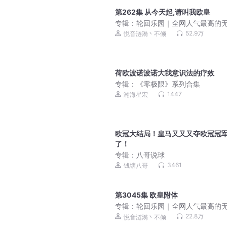
第262集 从今天起,请叫我欧皇
专辑：
轮回乐园｜全网人气最高的
流
52.9万
悦音涟漪丶不倾
荷欧波诺波诺大我意识法的疗效
专辑：
《零极限》系列合集
1447
瀚海星宏
欧冠大结局！皇马又又又夺欧冠冠
了！
专辑：
八哥说球
3461
钱塘八哥
第3045集 欧皇附体
专辑：
轮回乐园｜全网人气最高的
流
22.8万
悦音涟漪丶不倾