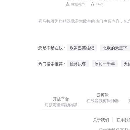
笑 | 奇门秘术 | 多人有声剧
1471
将城有声
喜马拉雅为您精选我是大欧皇的热门声音内容，包
欧罗巴英雄记
北欧的天空下
您是不是在找：
我家娘子是欧皇
一代欧皇
仙路执尊
冰封一千年
天
热门搜索推荐：
落日欧罗巴
欧美大玩家
大道天经
二次元大法师
云剪辑
开放平台
在线音频剪辑神器
对接海量精彩内容
关于我们
联系我
Copyright © 2012-