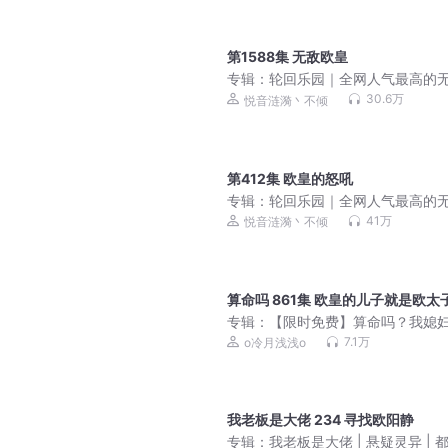
第1588集 无敌欧皇
专辑：
轮回乐园｜全网人气最高的
流
30.6万
悦音涟漪丶不倾
第412集 欧皇的怒吼
专辑：
轮回乐园｜全网人气最高的
流
41万
悦音涟漪丶不倾
算命吗 861集 欧皇的儿子就是欧太
专辑：
【限时免费】算命吗？我媳
专业的|爆笑灵异|都市风水|言情|多
7.1万
o冷月浅浅o
品小说剧
我老板是大佬 234 寻找欧阳静
专辑：
我老板是大佬 | 悬疑灵异 | 