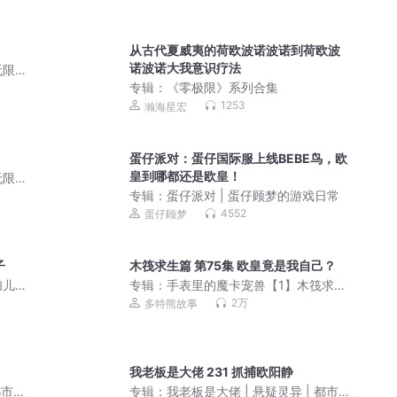
从古代夏威夷的荷欧波诺波诺到荷欧波
诺波诺大我意识疗法
无限
专辑：
《零极限》系列合集
1253
瀚海星宏
蛋仔派对：蛋仔国际服上线BEBE鸟，欧
皇到哪都还是欧皇！
无限
专辑：
蛋仔派对 | 蛋仔顾梦的游戏日常
4552
蛋仔顾梦
子
木筏求生篇 第75集 欧皇竟是我自己？
妇儿
专辑：
手表里的魔卡宠兽【1】木筏求生
人精
篇丨多特熊故事 | 深海世界 | 少年意气
2万
多特熊故事
我老板是大佬 231 抓捕欧阳静
都市搞
专辑：
我老板是大佬 | 悬疑灵异 | 都市搞