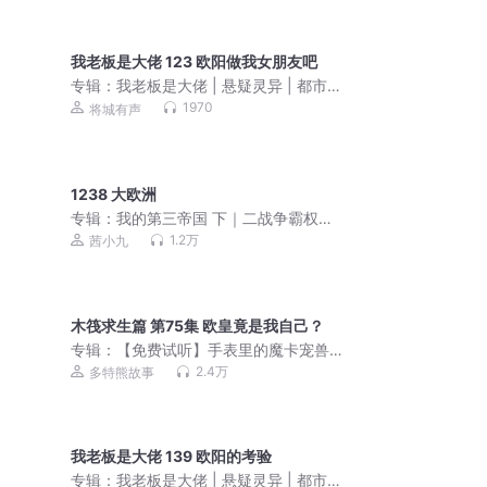
声剧｜网络原名《女主对此感到厌烦》
我老板是大佬 123 欧阳做我女朋友吧
专辑：
我老板是大佬 | 悬疑灵异 | 都市搞
笑 | 奇门秘术 | 热血搞笑|多人有声剧
1970
将城有声
1238 大欧洲
专辑：
我的第三帝国 下｜二战争霸权力
游戏热血战争免费小说
1.2万
茜小九
木筏求生篇 第75集 欧皇竟是我自己？
专辑：
【免费试听】手表里的魔卡宠兽
丨木筏求生篇丨多特熊
2.4万
多特熊故事
我老板是大佬 139 欧阳的考验
专辑：
我老板是大佬 | 悬疑灵异 | 都市搞