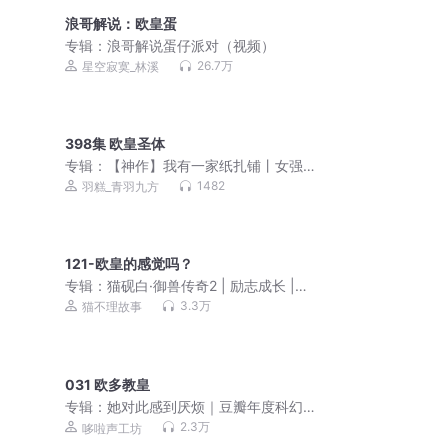
浪哥解说：欧皇蛋
专辑：
浪哥解说蛋仔派对（视频）
26.7万
星空寂寞_林溪
398集 欧皇圣体
专辑：
【神作】我有一家纸扎铺丨女强
丨中式恐怖丨悬疑灵异丨多人有声剧
1482
羽糕_青羽九方
121-欧皇的感觉吗？
专辑：
猫砚白·御兽传奇2 | 励志成长 |猫
不理故事
3.3万
猫不理故事
031 欧多教皇
专辑：
她对此感到厌烦｜豆瓣年度科幻
奇幻图书第一名｜穿越+无CP+西幻+女
2.3万
哆啦声工坊
性觉醒+大女主｜作者妚鹤｜多人精品有