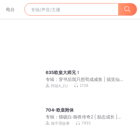
电台
635欧皇大师兄！
专辑：
穿书后我只想苟成咸鱼 | 搞笑仙
侠无CP真人免费
2128
阿祖A_ZU
704-欧皇附体
专辑：
猫砚白·御兽传奇2 | 励志成长 |猫
不理故事
7935
猫不理故事