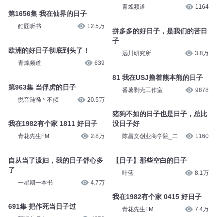
青烽频道
1164
第1656集 我在仙界的日子
酷匠听书
12.5万
拼多多的好日子，是我们的苦日
子
欧洲的好日子彻底到头了！
远川研究所
3.8万
青烽频道
639
81 我在USJ撸着熊本熊的日子
第963集 当俘虏的日子
番薯剥壳工作室
9878
悦音涟漪丶不倾
20.5万
猪狗不如的日子也是日子，总比
我在1982有个家 1811 好日子
没日子好
青花先生FM
2.8万
陈昌文创业商学院_二
1160
自从当了泼妇，我的日子舒心多
【日子】那些空白的日子
了
叶蓝
8.1万
一星期一本书
4.7万
我在1982有个家 0415 好日子
691集 把作死当日子过
青花先生FM
7.4万