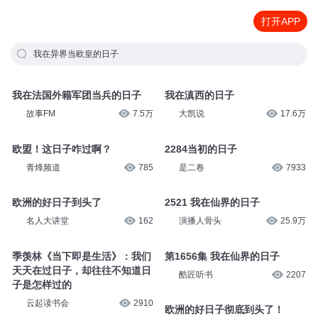
打开APP
我在异界当欧皇的日子
我在法国外籍军团当兵的日子
我在滇西的日子
故事FM
7.5万
大凯说
17.6万
欧盟！这日子咋过啊？
2284当初的日子
青烽频道
785
是二卷
7933
欧洲的好日子到头了
2521 我在仙界的日子
名人大讲堂
162
演播人骨头
25.9万
季羡林《当下即是生活》：我们
第1656集 我在仙界的日子
天天在过日子，却往往不知道日
酷匠听书
2207
子是怎样过的
云起读书会
2910
欧洲的好日子彻底到头了！