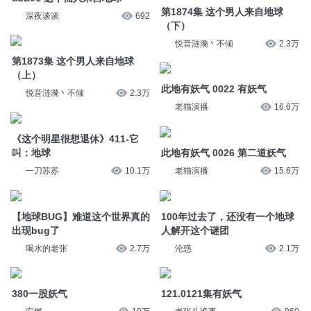
第1874集 这个男人来自地球
深夜谈谈
692
（下）
悦音涟漪丶不倾
2.3万
第1873集 这个男人来自地球
（上）
此地有妖气 0022 有妖气
悦音涟漪丶不倾
2.3万
老猫演播
16.6万
《这个明星很想退休》411-它
叫：地球
此地有妖气 0026 第二道妖气
一刀苏苏
10.1万
老猫演播
15.6万
【地球BUG】难道这个世界真的
100年过去了，还没有一个地球
出现bug了
人解开这个谜团
喝水的老张
2.7万
沦惑
2.1万
380一股妖气
121.0121集有妖气