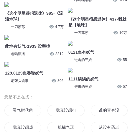
《这个明星很想退休》965-《流
浪地球》
《这个明星很想退休》437-我就
是【地球】
一刀苏苏
4.7万
一刀苏苏
10万
此地有妖气-1939 没宰掉
0121集有妖气
老猫演播
3312
进击的三娘
55
129.0129集吞噬妖气
1111淡淡的妖气
老张头诡事
805
进击的三娘
57
您是不是在找：
灵气时代的全球冠军
我真没想打爆地球啊
谁的青春没二过
我真没想成神啊
机械气球
从没有药老开始的