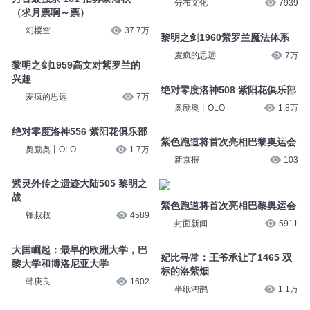
分布文化
7939
（求月票啊～票）
幻樱空
37.7万
黎明之剑1960紫罗兰魔法体系
麦疯的思远
7万
黎明之剑1959高文对紫罗兰的
兴趣
绝对零度洛神508 紫阳花俱乐部
麦疯的思远
7万
奥励奥丨OLO
1.8万
绝对零度洛神556 紫阳花俱乐部
紫色跑道将首次亮相巴黎奥运会
奥励奥丨OLO
1.7万
新京报
103
紫灵外传之遗迹大陆505 黎明之
战
紫色跑道将首次亮相巴黎奥运会
锋叔叔
4589
封面新闻
5911
大国崛起：最早的欧洲大学，巴
妃比寻常：王爷承让了1465 双
黎大学和博洛尼亚大学
标的洛紫烟
韩庚良
1602
半纸鸿鹊
1.1万