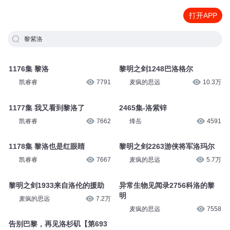
打开APP
黎紫洛
1176集 黎洛
黎明之剑1248巴洛格尔
凯睿睿
7791
麦疯的思远
10.3万
1177集 我又看到黎洛了
2465集-洛紫锌
凯睿睿
7662
烽岳
4591
1178集 黎洛也是红眼睛
黎明之剑2263游侠将军洛玛尔
凯睿睿
7667
麦疯的思远
5.7万
黎明之剑1933来自洛伦的援助
异常生物见闻录2756科洛的黎
明
麦疯的思远
7.2万
麦疯的思远
7558
告别巴黎，再见洛杉矶【第693