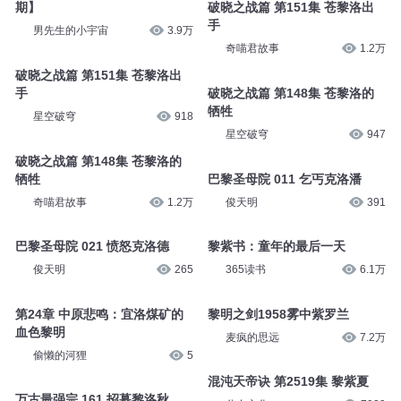
期】
破晓之战篇 第151集 苍黎洛出
手
男先生的小宇宙
3.9万
奇喵君故事
1.2万
破晓之战篇 第151集 苍黎洛出
手
破晓之战篇 第148集 苍黎洛的
牺牲
星空破穹
918
星空破穹
947
破晓之战篇 第148集 苍黎洛的
牺牲
巴黎圣母院 011 乞丐克洛潘
奇喵君故事
1.2万
俊天明
391
巴黎圣母院 021 愤怒克洛德
黎紫书：童年的最后一天
俊天明
265
365读书
6.1万
第24章 中原悲鸣：宜洛煤矿的
黎明之剑1958雾中紫罗兰
血色黎明
麦疯的思远
7.2万
偷懒的河狸
5
混沌天帝诀 第2519集 黎紫夏
万古最强宗 161 招募黎洛秋