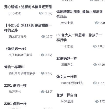
开心锤锤：这棵树比糖果还要甜
炫彩糖果甜甜圈_趣味小厨房迷
开心锤锤
59.3万
你甜品
悠优宝贝
200
【小知识】第117集 像甜甜圈一
样的公路
62 像大人一样思考，像孩子一
奶龙官方账号
12万
样行动
一个志远
1.8万
《像妈妈一样》
丸子妈妈亲子频道
3.8万
就像妈妈一样
禹田声文
4416
像狼一样嚎叫
西瓜哥哥讲睡前故事
9.6万
像文人一样吃
Bobo的悦读时光
1.7万
2291 像狗一样
酷匠听书
6.8万
像梦一样自由
NGF晨思
172
2291 像狗一样