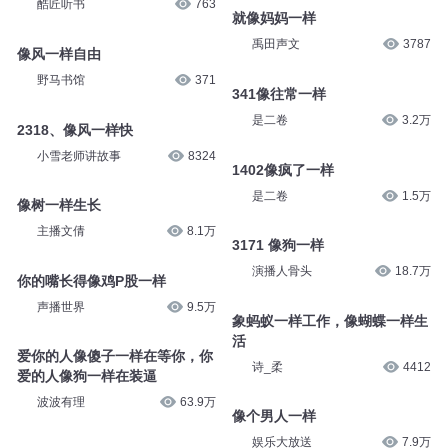
酷匠听书
763
就像妈妈一样
禹田声文
3787
像风一样自由
野马书馆
371
341像往常一样
是二卷
3.2万
2318、像风一样快
小雪老师讲故事
8324
1402像疯了一样
是二卷
1.5万
像树一样生长
主播文倩
8.1万
3171 像狗一样
演播人骨头
18.7万
你的嘴长得像鸡P股一样
声播世界
9.5万
象蚂蚁一样工作，像蝴蝶一样生
活
爱你的人像傻子一样在等你，你
诗_柔
4412
爱的人像狗一样在装逼
波波有理
63.9万
像个男人一样
娱乐大放送
7.9万