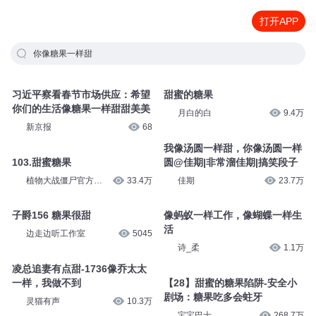
打开APP
你像糖果一样甜
习近平察看春节市场供应：希望
甜蜜的糖果
你们的生活像糖果一样甜甜美美
月白的白
9.4万
新京报
68
我像汤圆一样甜，你像汤圆一样
103.甜蜜糖果
圆@佳期|非常溜佳期|搞笑段子
植物大战僵尸官方频
33.4万
佳期
23.7万
道
子爵156 糖果很甜
像蚂蚁一样工作，像蝴蝶一样生
活
边走边听工作室
5045
诗_柔
1.1万
凌总追妻有点甜-1736像乔太太
一样，我做不到
【28】甜蜜的糖果陷阱-安全小
剧场：糖果吃多会蛀牙
灵猫有声
10.3万
宝宝巴士
268.7万