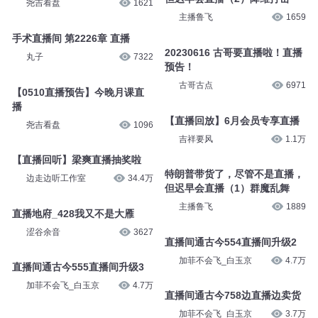
56直播
10.18直播
飘剑丶
10
尧吉看盘
1690
10.17直播
特朗普带货了，尽管不是直播，
但迟早会直播（2）降维打击
尧吉看盘
1621
主播鲁飞
1659
手术直播间 第2226章 直播
20230616 古哥要直播啦！直播
丸子
7322
预告！
古哥古点
6971
【0510直播预告】今晚月课直
播
【直播回放】6月会员专享直播
尧吉看盘
1096
吉祥要风
1.1万
【直播回听】梁爽直播抽奖啦