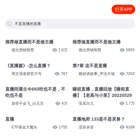
打开APP
不是直播的直播
推荐做直播而不是做主播
推荐做直播而不是做主播
德元营销智慧
1.6万
德元营销智慧
5955
《直播篇》-怎么直播？
第7章 这不是直播
周文强老师官方号
767
晓岩讲故事_声活片场
7202
直播间通古今693吃也不是，不
睡前直播，直播回放【睡前直
吃也不是
播】【老高与小茉】20220529
加菲不会飞_白玉京
4万
安其尔儿
1.7万
直播
直播地府 133是不是灵兽？