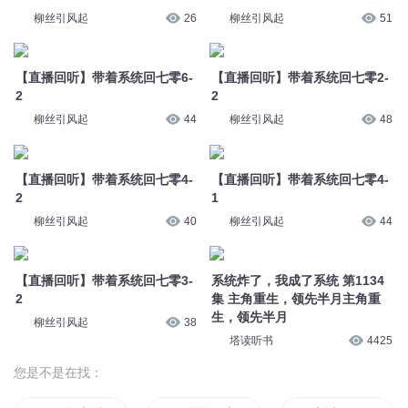
【直播回听】带着系统回七零2-
2
柳丝引风起
48
【直播回听】带着系统回七零6-
2
柳丝引风起
44
【直播回听】带着系统回七零4-
1
柳丝引风起
44
【直播回听】带着系统回七零4-
2
柳丝引风起
40
系统炸了，我成了系统 第1134
集 主角重生，领先半月主角重
生，领先半月
【直播回听】带着系统回七零3-
塔读听书
4425
2
柳丝引风起
38
您是不是在找：
修仙界直播
万界最强直播间
直播修仙