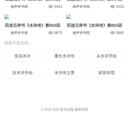
相声评书馆
5421
相声评书馆
5222
田连元评书《水浒传》第052回
田连元评书《水浒传》第053回
相声评书馆
5875
相声评书馆
5892
您是不是在找：
笑说水浒
重生水浒传
从水浒开始修仙
自水浒开始
水浒传之黑道天子
诺亚85型
水了个浒
水浒英豪
水浒之风云再起
水浒魔传
重生之85
水浒将星系统
© 2014-
2026
喜马拉雅 版权所有
水浒之月
我在水浒斗地主
魔侠水浒传