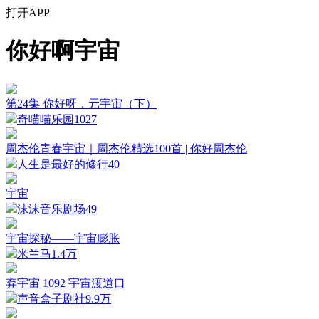
打开APP
你好啊宇宙
第24集 你好呀，元宇宙（下）
奇喵喵乐园
1027
周杰伦青春宇宙｜周杰伦精选100首 | 你好周杰伦
人生是最好的修行
40
宇宙
沫沫音乐剧场
49
宇宙探秘——宇宙膨胀
米兰马
1.4万
弃宇宙 1092 宇宙渡道口
声音盒子剧社
9.9万