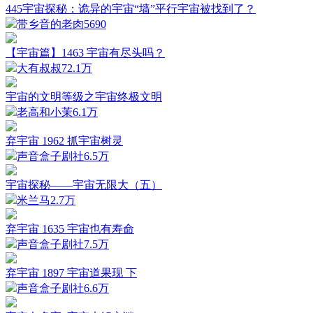
445宇宙探秘：诡异的宇宙“墙”平行宇宙被找到了？
带乡音的老肉
5690
【宇宙篇】1463 宇宙有尽头吗？
大有叔叔
72.1万
宇宙的文明等级之宇宙终极文明
老高和小茉
6.1万
弃宇宙 1962 抓宇宙树灵
声音盒子剧社
6.5万
宇宙探秘——宇宙无限大（五）
米兰马
2.7万
弃宇宙 1635 宇宙也有寿命
声音盒子剧社
7.5万
弃宇宙 1897 宇宙道果现 下
声音盒子剧社
6.6万