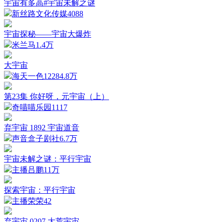
宇宙有多高#宇宙未解之谜
新丝路文化传媒
4088
宇宙探秘——宇宙大爆炸
米兰马
1.4万
大宇宙
海天一色1228
4.8万
第23集 你好呀，元宇宙（上）
奇喵喵乐园
1117
弃宇宙 1892 宇宙道音
声音盒子剧社
6.7万
宇宙未解之谜：平行宇宙
主播吕鹏
11万
探索宇宙：平行宇宙
主播荣荣
42
弃宇宙 0207 大荒宇宙