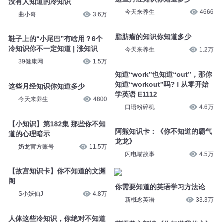
没有人知道的冷知识
今天来养生
4666
曲小奇
3.6万
脂肪瘤的知识你知道多少
鞋子上的“小尾巴”有啥用？6个
冷知识你不一定知道 | 涨知识
今天来养生
1.2万
39健康网
1.5万
知道“work”也知道“out”，那你
知道“workout”吗? l 从零开始
这些月经知识你知道多少
学英语 E1112
今天来养生
4800
口语粉碎机
4.6万
【小知识】第182集 那些你不知
阿熊知识卡：《你不知道的霸气
道的心理暗示
龙龙》
奶龙官方账号
11.5万
闪电喵故事
4.5万
【故宫知识卡】你不知道的文渊
阁
你需要知道的英语学习方法论
S小妖仙J
4.8万
新概念英语
33.3万
人体这些冷知识，你绝对不知道