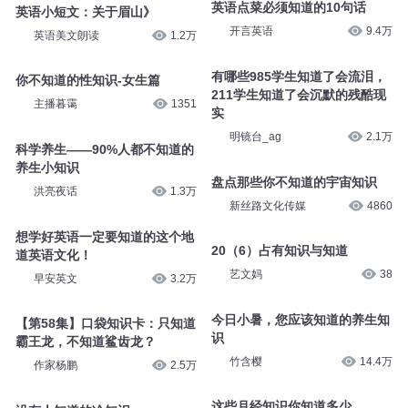
英语点菜必须知道的10句话
英语小短文：关于眉山》
开言英语
9.4万
英语美文朗读
1.2万
有哪些985学生知道了会流泪，
你不知道的性知识-女生篇
211学生知道了会沉默的残酷现
主播暮霭
1351
实
明镜台_ag
2.1万
科学养生——90%人都不知道的
养生小知识
盘点那些你不知道的宇宙知识
洪亮夜话
1.3万
新丝路文化传媒
4860
想学好英语一定要知道的这个地
20（6）占有知识与知道
道英语文化！
艺文妈
38
早安英文
3.2万
今日小暑，您应该知道的养生知
【第58集】口袋知识卡：只知道
识
霸王龙，不知道鲨齿龙？
竹含樱
14.4万
作家杨鹏
2.5万
这些月经知识你知道多少